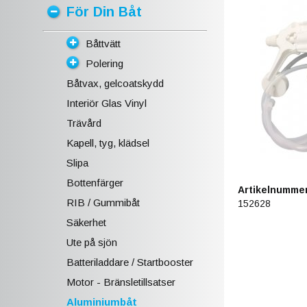
För Din Båt
Båttvätt
Polering
Båtvax, gelcoatskydd
Interiör Glas Vinyl
Trävård
Kapell, tyg, klädsel
Slipa
Bottenfärger
Artikelnummer
RIB / Gummibåt
152628
Säkerhet
Ute på sjön
Batteriladdare / Startbooster
Motor - Bränsletillsatser
Aluminiumbåt