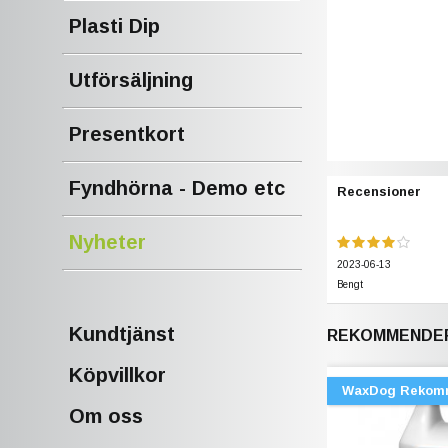
Plasti Dip
Utförsäljning
Presentkort
Fyndhörna - Demo etc
Recensioner
Nyheter
2023-06-13
Bengt
Kundtjänst
REKOMMENDER
Köpvillkor
WaxDog Rekom
Om oss