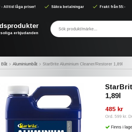
 Alltid låga priser!
Säkra betalningar
Frakt från 55:-
rdsprodukter
soliga erbjudanden
 Båt
Aluminiumbåt
StarBrite Aluminium Cleaner/Restorer 1,89l
StarBri
1,89l
485 kr
Ord.
599 kr
. 
Finns i la