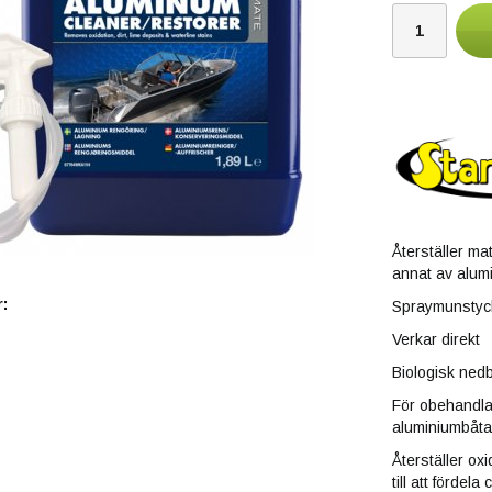
Återställer ma
annat av alumi
:
Spraymunstycke
Verkar direkt
Biologisk nedb
För obehandlad
aluminiumbåta
Återställer ox
till att fördel