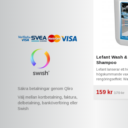
Lefant Wash &
Shampoo
Lefant lanserar ett 
högskummande vax
rengöringseffekt. W
och förstärker befint
Säkra betalningar genom Qliro
159 kr
179 kr
Välj mellan kortbetalning, faktura,
delbetalning, banköverföring eller
Swish