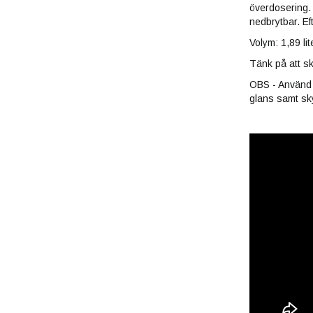
överdosering. 
nedbrytbar. Ef
Volym: 1,89 lit
Tänk på att sk
OBS - Använd S
glans samt sk