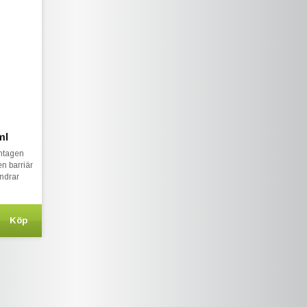
ml
amtagen
n barriär
indrar
och
Köp