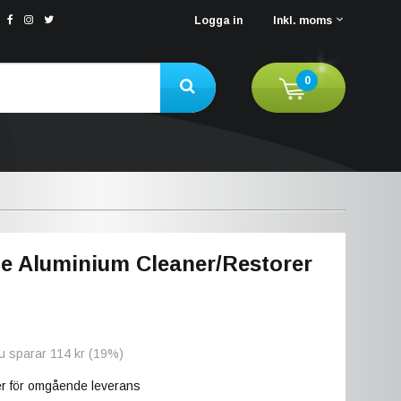
Logga in
Inkl. moms
0
te Aluminium Cleaner/Restorer
Du sparar
114 kr
(
19
%)
ger för omgående leverans