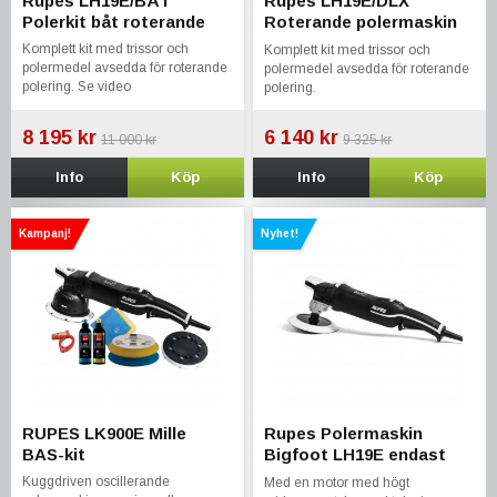
Rupes LH19E/BÅT
Rupes LH19E/DLX
Polerkit båt roterande
Roterande polermaskin
kit
Komplett kit med trissor och
Komplett kit med trissor och
polermedel avsedda för roterande
polermedel avsedda för roterande
polering. Se video
polering.
8 195 kr
6 140 kr
11 000 kr
9 325 kr
Info
Köp
Info
Köp
Kampanj!
Nyhet!
RUPES LK900E Mille
Rupes Polermaskin
BAS-kit
Bigfoot LH19E endast
maskin
Kuggdriven oscillerande
Med en motor med högt