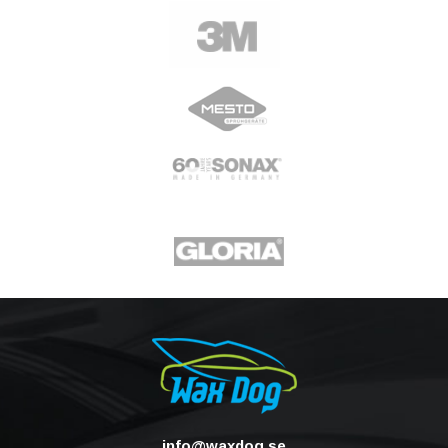
info@waxdog.se