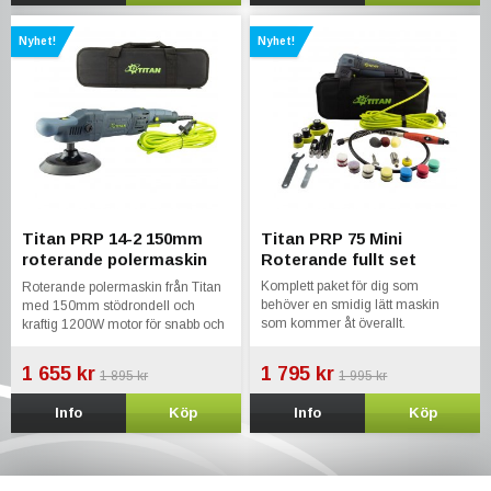
Nyhet!
Nyhet!
Titan PRP 14-2 150mm
Titan PRP 75 Mini
roterande polermaskin
Roterande fullt set
1200watt
Komplett paket för dig som
Roterande polermaskin från Titan
behöver en smidig lätt maskin
med 150mm stödrondell och
som kommer åt överallt.
kraftig 1200W motor för snabb och
Roterande minipolerare på 600w
effektiv polering av bilar, båtar och
annat.
1 655 kr
1 795 kr
1 895 kr
1 995 kr
Info
Köp
Info
Köp