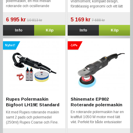
polermaskin, en mix mellan
vridmoment, kompakt design,
roterande och ocsillerande
förstklassig ergonomi och ett lätt
egenskaper. Inkl 2st stödrondeller
hölje, är LH 19E en av de mest
på 125 samt 150mm. Progressiv
kapabla och manövrerbara
6 995 kr
5 169 kr
10 813 kr
7 688 kr
avtryckare
roterande polermaskinerna på
marknaden
Info
Köp
Info
Köp
Nyhet!
-14%
Rupes Polermaskin
Shinemate EP802
Bigfoot LH19E Standard
Roterande polermaskin
Kit
En roterande polermaskin har en
Kit med Rupes roterande maskin
kraftfull 1050 W motor med lätt
samt 2 pads och polermedel
vikt. Perfekt för både entusiaster
(250ml) Rupes Coarse och Fine.
och professionella användare.