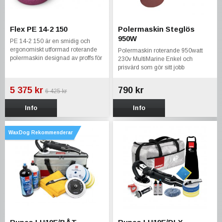
Flex PE 14-2 150
Polermaskin Steglös
950W
PE 14-2 150 är en smidig och
ergonomiskt utformad roterande
Polermaskin roterande 950watt
polermaskin designad av proffs för
230v MultiMarine Enkel och
proffs. Polermaskinen är gjord för
prisvärd som gör sitt jobb
tuffa förhållanden.
5 375 kr
790 kr
6 425 kr
Info
Info
WaxDog Rekommenderar