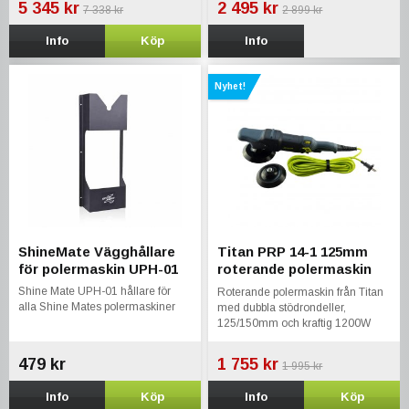
5 345 kr
2 495 kr
7 338 kr
2 899 kr
Info
Köp
Info
Nyhet!
ShineMate Vägghållare
Titan PRP 14-1 125mm
för polermaskin UPH-01
roterande polermaskin
1200watt
Shine Mate UPH-01 hållare för
Roterande polermaskin från Titan
alla Shine Mates polermaskiner
med dubbla stödrondeller,
125/150mm och kraftig 1200W
motor för snabb och effektiv
polering av bilar, båtar och annat.
479 kr
1 755 kr
1 995 kr
Info
Köp
Info
Köp