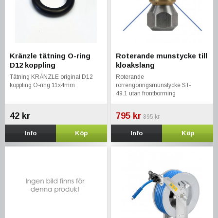
Kränzle tätning O-ring
Roterande munstycke till
D12 koppling
kloakslang
Tätning KRÄNZLE original D12
Roterande
koppling O-ring 11x4mm
rörrengöringsmunstycke ST-
49.1 utan frontborrning
42 kr
795 kr
895 kr
Info
Köp
Info
Köp