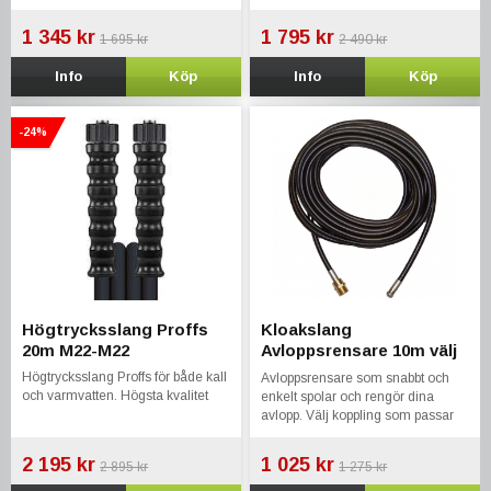
1 345 kr
1 795 kr
1 695 kr
2 490 kr
Info
Köp
Info
Köp
-24%
Högtrycksslang Proffs
Kloakslang
20m M22-M22
Avloppsrensare 10m välj
koppling till din tvätt
Högtrycksslang Proffs för både kall
Avloppsrensare som snabbt och
och varmvatten. Högsta kvalitet
enkelt spolar och rengör dina
avlopp. Välj koppling som passar
din maskin.
2 195 kr
1 025 kr
2 895 kr
1 275 kr