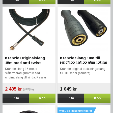
Kränzle Originalslang
Kränzle Slang 10m till
15m med anti twist
HD7/122 10/122 9/80 12/130
Kränzle slang 15 meter
Kränzle original ersättningsslang
stålarmerad gummiklädd
till HD-serier (bärbara)
originalslang till vinda. Passar
1152 , 2160 samt 2175 m.fl.
2 495 kr
1 649 kr
2 773 kr
Info
Köp
Info
Köp
WaxDog Rekommenderar