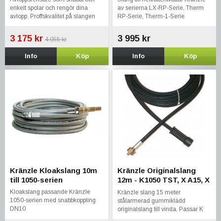
Kränzle Bosch Stihl
enkelt spolar och rengör dina
av serierna LX-RP-Serie, Therm
avlopp. Proffskvalitet på slangen
RP-Serie, Therm-1-Serie
som klarar upp till 300 bar.
3 175 kr
3 995 kr
4 055 kr
Info
Köp
Info
Köp
Kränzle Kloakslang 10m
Kränzle Originalslang
till 1050-serien
12m - K1050 TST, X A15, X
A17 TST
Kloakslang passande Kränzle
Kränzle slang 15 meter
1050-serien med snabbkoppling
stålarmerad gummiklädd
DN10
originalslang till vinda. Passar K
1050-Serie, X-Serie A17 samt A15