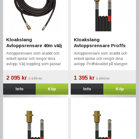
Kloakslang
Kloakslang
Avloppsrensare 40m välj
Avloppsrensare Proffs
koppling till din tvätt
10m Kärcher KEW Nilfisk
Avloppsrensare som snabbt och
Avloppsrensare som snabbt och
Kränzle Bosch Stihl
enkelt spolar och rengör dina
enkelt spolar och rengör dina
avlopp. Välj koppling som passar
avlopp. Proffskvalitet på slangen
din maskin.
som klarar upp till 300 bar.
2 095 kr
1 395 kr
2 195 kr
1 650 kr
Info
Köp
Info
Köp