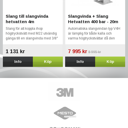
Slang till slangvinda
Slangvinda + Slang
hetvatten 4m
Hetvatten 400 bar - 20m
Slang för att koppla ihop
Automatiska slangvindan typ V4H
högtryckstvätt med M22 utvändig
är lämplig för både kalla och
gänga till en slangvinda med 3/8"
varma högtryckstvättar då den
utvändig gänga
klarar högt tryck och temperatur.
1 131 kr
7 995 kr
8 995 kr
Info
Köp
Info
Köp