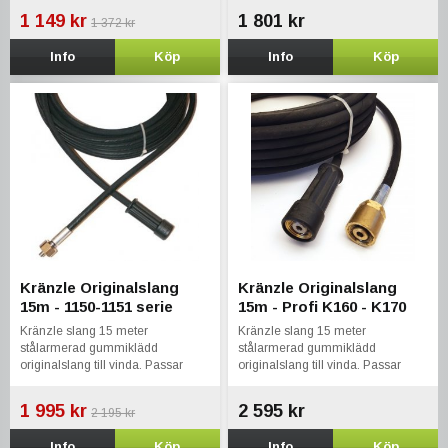
1 149 kr
1 801 kr
1 372 kr
Info
Köp
Info
Köp
Kränzle Originalslang
Kränzle Originalslang
15m - 1150-1151 serie
15m - Profi K160 - K170
Kränzle slang 15 meter
Kränzle slang 15 meter
stålarmerad gummiklädd
stålarmerad gummiklädd
originalslang till vinda. Passar
originalslang till vinda. Passar
1150 T, 1151T , Quadro 11/140,
Kränzle Profi - K160 K170
Quadro 9/170, Quadro 12/150,
1 995 kr
2 595 kr
2 195 kr
Space
Info
Köp
Info
Köp