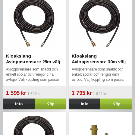
Kloakslang
Kloakslang
Avloppsrensare 25m välj
Avloppsrensare 30m välj
koppling till din tvätt
koppling till din tvätt
Avloppsrensare som snabbt och
Avloppsrensare som snabbt och
enkelt spolar och rengör dina
enkelt spolar och rengör dina
avlopp. Välj koppling som passar
avlopp. Välj koppling som passar
din maskin.
din maskin.
1 595 kr
1 795 kr
1 729 kr
1 949 kr
Info
Köp
Info
Köp