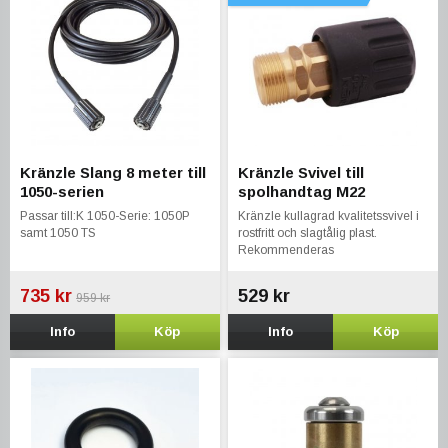
Kränzle Slang 8 meter till
Kränzle Svivel till
1050-serien
spolhandtag M22
Passar till:K 1050-Serie: 1050P
Kränzle kullagrad kvalitetssvivel i
samt 1050 TS
rostfritt och slagtålig plast.
Rekommenderas
735 kr
529 kr
959 kr
Info
Köp
Info
Köp