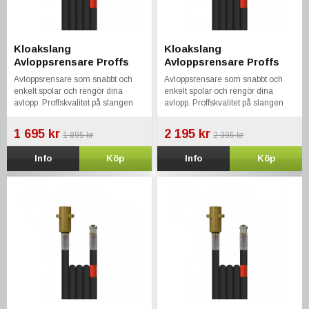
Kloakslang
Kloakslang
Avloppsrensare Proffs
Avloppsrensare Proffs
15m Kärcher KEW Nilfisk
20m Kärcher KEW Nilfisk
Avloppsrensare som snabbt och
Avloppsrensare som snabbt och
Kränzle Bosch Stihl
Kränzle Bosch Stihl
enkelt spolar och rengör dina
enkelt spolar och rengör dina
avlopp. Proffskvalitet på slangen
avlopp. Proffskvalitet på slangen
som klarar upp till 300 bar.
som klarar upp till 300 bar.
1 695 kr
2 195 kr
1 895 kr
2 395 kr
Info
Köp
Info
Köp