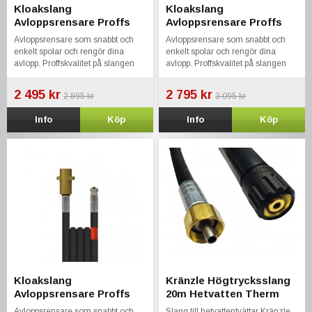
Kloakslang
Kloakslang
Avloppsrensare Proffs
Avloppsrensare Proffs
25m Kärcher KEW Nilfisk
30m Kärcher KEW Nilfisk
Avloppsrensare som snabbt och
Avloppsrensare som snabbt och
Kränzle Bosch Stihl
Kränzle Bosch Stihl
enkelt spolar och rengör dina
enkelt spolar och rengör dina
avlopp. Proffskvalitet på slangen
avlopp. Proffskvalitet på slangen
som klarar upp till 300 bar.
som klarar upp till 300 bar.
2 495 kr
2 795 kr
2 895 kr
3 095 kr
Info
Köp
Info
Köp
Kloakslang
Kränzle Högtrycksslang
Avloppsrensare Proffs
20m Hetvatten Therm
40m Kärcher KEW Nilfisk
RP, Therm 1
Avloppsrensare som snabbt och
Slang till hetvattentvättar Kränzle