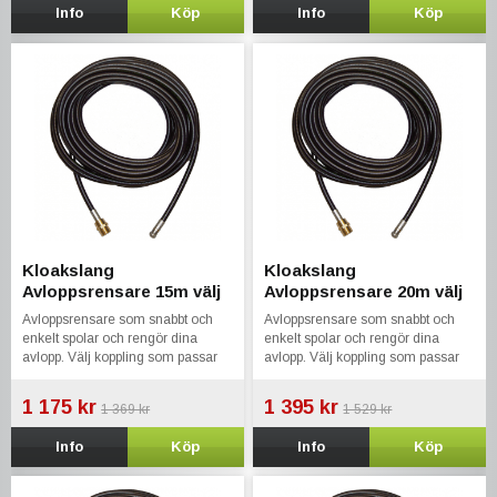
Info
Köp
Info
Köp
Kloakslang
Kloakslang
Avloppsrensare 15m välj
Avloppsrensare 20m välj
koppling till din tvätt
koppling till din tvätt
Avloppsrensare som snabbt och
Avloppsrensare som snabbt och
enkelt spolar och rengör dina
enkelt spolar och rengör dina
avlopp. Välj koppling som passar
avlopp. Välj koppling som passar
din maskin.
din maskin.
1 175 kr
1 395 kr
1 369 kr
1 529 kr
Info
Köp
Info
Köp