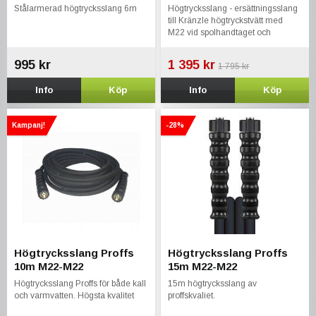
Stålarmerad högtrycksslang 6m
Högtrycksslang - ersättningsslang
till Kränzle högtryckstvätt med
M22 vid spolhandtaget och
slangvindeanslutning vid
maskinen.
995 kr
1 395 kr
1 795 kr
Info
Köp
Info
Köp
Kampanj!
-28%
Högtrycksslang Proffs
Högtrycksslang Proffs
10m M22-M22
15m M22-M22
Högtrycksslang Proffs för både kall
15m högtrycksslang av
och varmvatten. Högsta kvalitet
proffskvaliet.