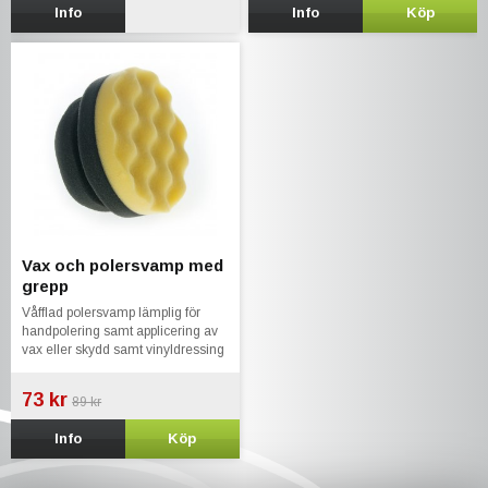
Info
Info
Köp
Vax och polersvamp med
grepp
Våfflad polersvamp lämplig för
handpolering samt applicering av
vax eller skydd samt vinyldressing
av olika slag
73 kr
89 kr
Info
Köp