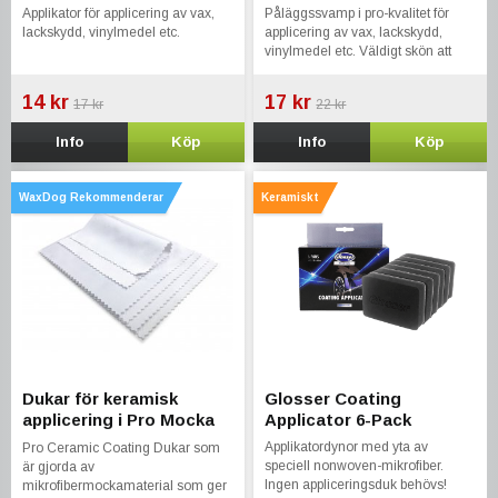
Applikator för applicering av vax,
Påläggssvamp i pro-kvalitet för
lackskydd, vinylmedel etc.
applicering av vax, lackskydd,
vinylmedel etc. Väldigt skön att
jobba med.
14 kr
17 kr
17 kr
22 kr
Info
Köp
Info
Köp
WaxDog Rekommenderar
Keramiskt
Dukar för keramisk
Glosser Coating
applicering i Pro Mocka
Applicator 6-Pack
5-Pack
Applikatordynor med yta av
Pro Ceramic Coating Dukar som
speciell nonwoven-mikrofiber.
är gjorda av
Ingen appliceringsduk behövs!
mikrofibermockamaterial som ger