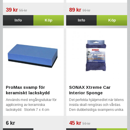
den bästa blandningen för
keramiska förseglingar.
39 kr
89 kr
55 kr
99 kr
Info
Köp
Info
Köp
ProMax svamp för
SONAX Xtreme Car
keramiskt lackskydd
Interior Sponge
Används med engångsdukar för
Det perfekta hjälpmedlet när bilens
applicering av keramiska
insida skall rengöras och vårdas.
lackskydd. Storlek 7 x 4 cm
Den dubbelsidiga svampens unika
sidor är anpassade till de material
som finns inne i bilen.
6 kr
45 kr
59 kr