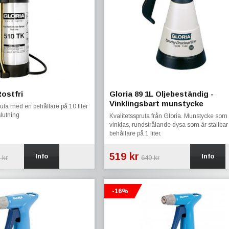
Rostfri
Gloria 89 1L Oljebeständig -
Vinklingsbart munstycke
ruta med en behållare på 10 liter
lutning
Kvalitetsspruta från Gloria. Munstycke som
vinklas, rundstrålande dysa som är ställbar
behållare på 1 liter.
519 kr
Info
Info
 kr
649 kr
-16%