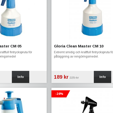
aster CM 05
Gloria Clean Master CM 10
aftfull fintryckspruta för
Extremt smidig och kraftfull fintryckspruta fö
öringsmedel
påläggning av rengöringsmedel.
189 kr
Info
Info
225 kr
-24%