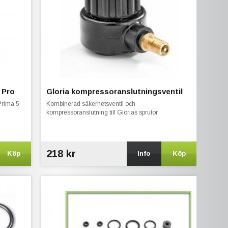
 Pro
Gloria kompressoranslutningsventil
Prima 5
Kombinerad säkerhetsventil och
kompressoranslutning till Glorias sprutor
218 kr
Köp
Info
Köp