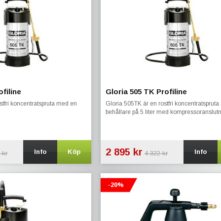
ofiline
Gloria 505 TK Profiline
stfri koncentratspruta med en
Gloria 505TK är en rostfri koncentratsprut
behållare på 5 liter med kompressoranslut
2 895 kr
Info
Köp
Info
 kr
4 322 kr
-20%