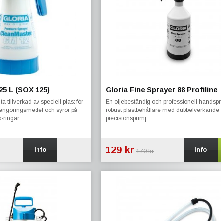
25 L (SOX 125)
Gloria Fine Sprayer 88 Profiline
a tillverkad av speciell plast för
En oljebeständig och professionell handspr
e rengöringsmedel och syror på
robust plastbehållare med dubbelverkande
ringar.
precisionspump
129 kr
Info
Info
170 kr