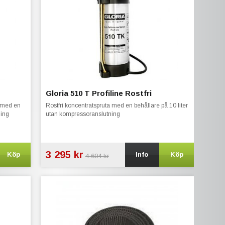
Gloria 510 T Profiline Rostfri
a med en
Rostfri koncentratspruta med en behållare på 10 liter
ning
utan kompressoranslutning
3 295 kr
Köp
Info
Köp
4 604 kr