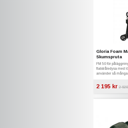
Gloria Foam M
Skumspruta
FM 50 för påläggni
flatstråledysa med l
använder så många s
skumbildning.
2 195 kr
2 920