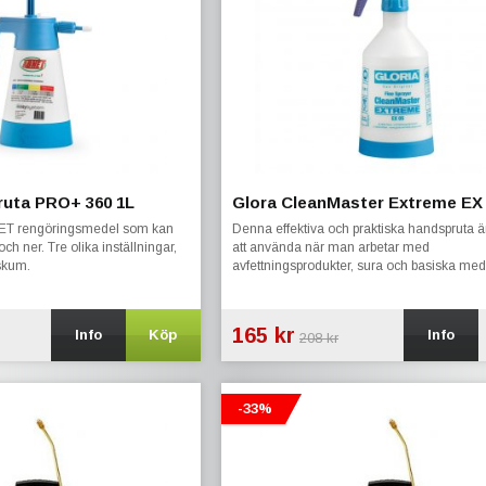
uta PRO+ 360 1L
Glora CleanMaster Extreme EX
NET rengöringsmedel som kan
Denna effektiva och praktiska handspruta är
h ner. Tre olika inställningar,
att använda när man arbetar med
 skum.
avfettningsprodukter, sura och basiska med
165 kr
Info
Köp
Info
208 kr
-33%