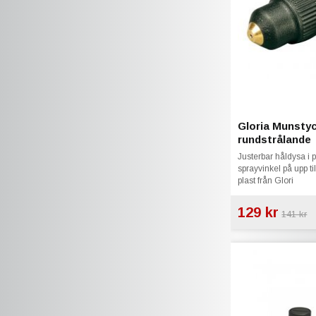
Gloria Munsty
rundstrålande
Justerbar håldysa i
sprayvinkel på upp til
plast från Glori
129 kr
141 kr