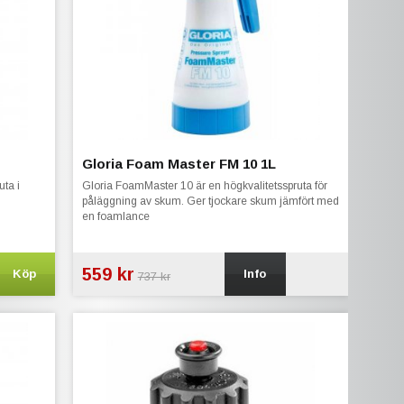
Gloria Foam Master FM 10 1L
uta i
Gloria FoamMaster 10 är en högkvalitetsspruta för
påläggning av skum. Ger tjockare skum jämfört med
en foamlance
559 kr
Köp
Info
737 kr