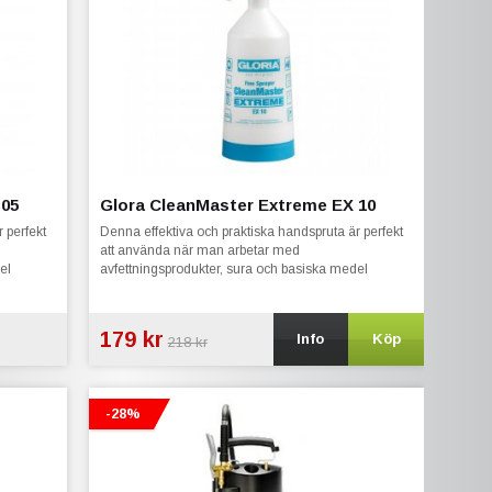
 05
Glora CleanMaster Extreme EX 10
 perfekt
Denna effektiva och praktiska handspruta är perfekt
att använda när man arbetar med
el
avfettningsprodukter, sura och basiska medel
179 kr
Info
Köp
218 kr
-28%