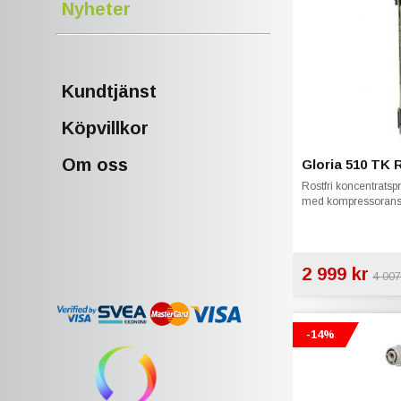
Nyheter
Kundtjänst
Köpvillkor
Om oss
Gloria 510 TK 
Rostfri koncentratsp
med kompressorans
2 999 kr
4 007
-14%