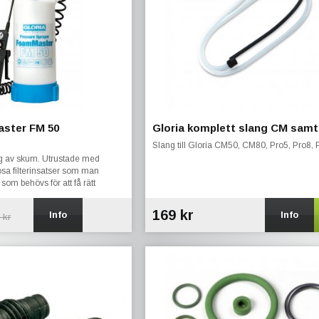
aster FM 50
Gloria komplett slang CM samt
Slang till Gloria CM50, CM80, Pro5, Pro8, 
ng av skum. Utrustade med
ösa filterinsatser som man
om behövs för att få rätt
169 kr
Info
Info
 kr