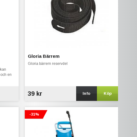
Gloria Bärrem
Gloria bärrem reservdel
 kan
 och en
39 kr
Info
Köp
-31%