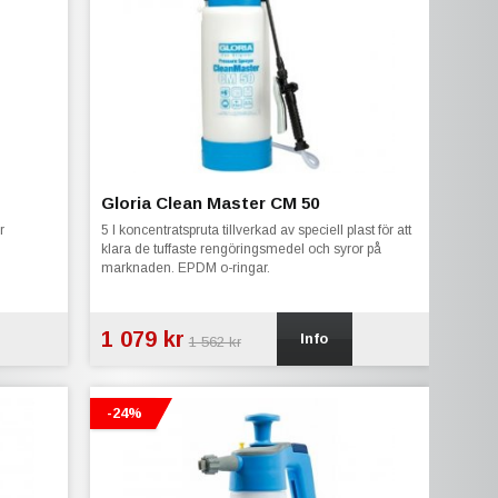
Gloria Clean Master CM 50
r
5 l koncentratspruta tillverkad av speciell plast för att
klara de tuffaste rengöringsmedel och syror på
marknaden. EPDM o-ringar.
1 079 kr
Info
1 562 kr
-24%