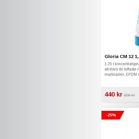
Gloria CM 12 1,
1,25 l koncentratsprut
att klara de tuffast
marknaden. EPDM o-
440 kr
606 kr
-25%