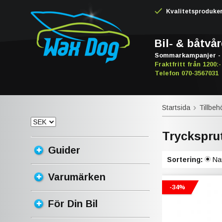
Kvalitetsproduker -
Bil- & båtvå
Sommarkampanjer - 
Fraktfritt från 1200:-
Telefon 070-3567031
Startsida
Tillbeh
Tryckspru
Guider
Sortering:
Na
Varumärken
-34%
För Din Bil