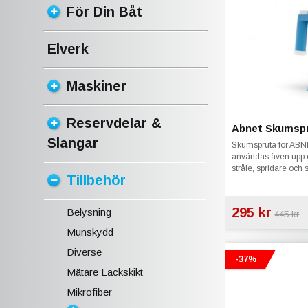
För Din Båt
Elverk
Maskiner
Reservdelar &
Abnet Skumspr
Slangar
Skumspruta för AB
användas även upp oc
stråle, spridare och
Tillbehör
295 kr
Belysning
445 kr
Munskydd
Diverse
-37%
Mätare Lackskikt
Mikrofiber