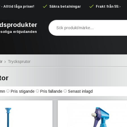
 Alltid låga priser!
Säkra betalningar
Frakt från 55:-
rdsprodukter
soliga erbjudanden
ör
Trycksprutor
tor
mn
Pris stigande
Pris fallande
Senast inlagd