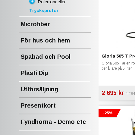
Polerrondeller
Trycksprutor
Microfiber
För hus och hem
Gloria 505 T Pr
Spabad och Pool
Gloria 505T är en ro
behållare på 5 liter
Plasti Dip
Utförsäljning
2 695 kr
4 284
Presentkort
-25%
Fyndhörna - Demo etc