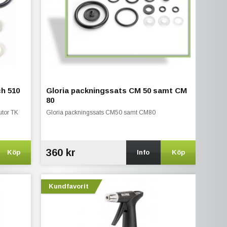
ch 510
Gloria packningssats CM 50 samt CM
80
utor TK
Gloria packningssats CM50 samt CM80
360 kr
Köp
Info
Köp
Kundfavorit