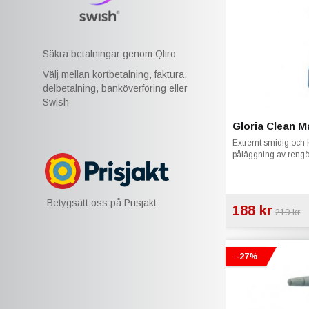
Säkra betalningar genom Qliro
Välj mellan kortbetalning, faktura,
delbetalning, banköverföring eller
Swish
Gloria Clean M
Extremt smidig och kr
påläggning av reng
Betygsätt oss på Prisjakt
188 kr
219 kr
-27%