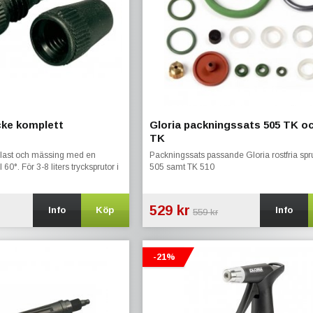
cke komplett
Gloria packningssats 505 TK o
TK
 plast och mässing med en
Packningssats passande Gloria rostfria spr
l 60°. För 3-8 liters trycksprutor i
505 samt TK 510
529 kr
Info
Köp
Info
559 kr
-21%