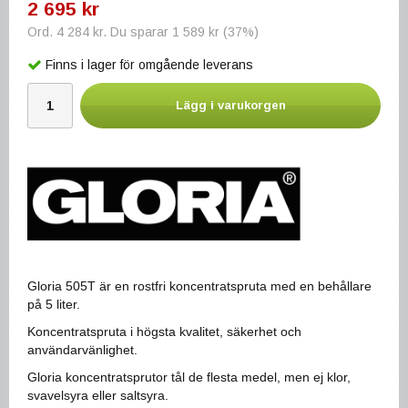
2 695 kr
Ord.
4 284 kr
. Du sparar
1 589 kr
(
37
%)
Finns i lager för omgående leverans
Lägg i varukorgen
Gloria 505T är en rostfri koncentratspruta med en behållare
på 5 liter.
Koncentratspruta i högsta kvalitet, säkerhet och
användarvänlighet.
Gloria koncentratsprutor tål de flesta medel, men ej klor,
svavelsyra eller saltsyra.