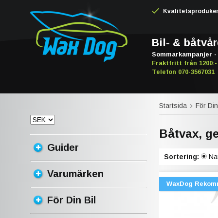
Kvalitetsproduker -
Bil- & båtvå
Sommarkampanjer - 
Fraktfritt från 1200:-
Telefon 070-3567031
Startsida
För Din
Båtvax, g
Guider
Sortering:
Na
Varumärken
WaxDog Rekom
För Din Bil