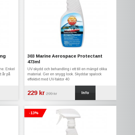
ing
303 Marine Aerospace Protectant
473ml
ne. Enkel
UV-skydd och behandling i ett till en mängd olika
t år på
material. Ger en snygg look. Skyddar spalock
effektivt med UV-faktor 40
229 kr
Info
299 kr
-13%