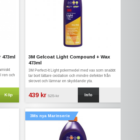
r 473ml
3M Gelcoat Light Compound + Wax
473ml
amiskt
3M Perfect-It Light polermedel med vax som snabbt
l ren och
tar bort lättare oxidation och mindre defekter från
skrovet och lämnar en skyddande yta.
439 kr
Köp
Info
525 kr
3Ms nya Marinserie