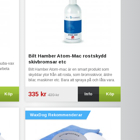
Bilt Hamber Atom-Mac rostskydd
skivbromsar etc
auba-vax
arbeta
Bilt Hamber Atom-mac är en smart produkt som
skyddar ytor från att rosta, som bromsskivor, äldre
bilar, maskiner etc. Bara att spraya på och låta vara.
335 kr
Köp
Info
Köp
439 kr
WaxDog Rekommenderar