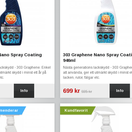
Nano Spray Coating
303 Graphene Nano Spray Coat
946ml
ackskydd - 303 Graphene. Enkel
Nästa generations lackskydd - 303 Graphe
utmärkt skydd i minst ett år på
att använda, ger ett utmärkt skydd i minst et
tc.
lacken, rutor, fälgar etc.
699 kr
Info
Info
935 kr
menderar
Kundfavorit