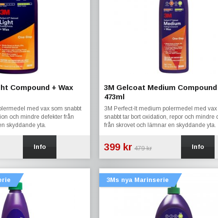
ght Compound + Wax
3M Gelcoat Medium Compound
473ml
 polermedel med vax som snabbt
3M Perfect-It medium polermedel med va
ation och mindre defekter från
snabbt tar bort oxidation, repor och mindre 
en skyddande yta.
från skrovet och lämnar en skyddande yta.
399 kr
Info
Info
479 kr
erie
3Ms nya Marinserie