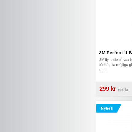
3M Perfect It 
3M flytande båtvax 
för högsta möjliga g
med.
299 kr
323 kr
Nyhet!