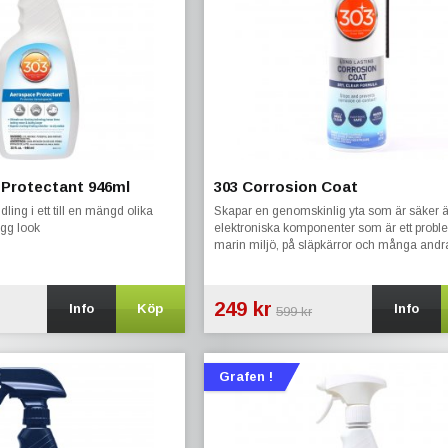
 Protectant 946ml
303 Corrosion Coat
ing i ett till en mängd olika
Skapar en genomskinlig yta som är säker 
ygg look
elektroniska komponenter som är ett probl
marin miljö, på släpkärror och många andr
användningsområden.
249 kr
Info
Köp
Info
599 kr
Grafen !