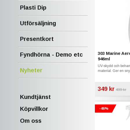
Plasti Dip
Utförsäljning
Presentkort
303 Marine Ae
Fyndhörna - Demo etc
946ml
UV-skydd och behandl
Nyheter
material. Ger en sn
349 kr
499 kr
Kundtjänst
Köpvillkor
-46%
Om oss