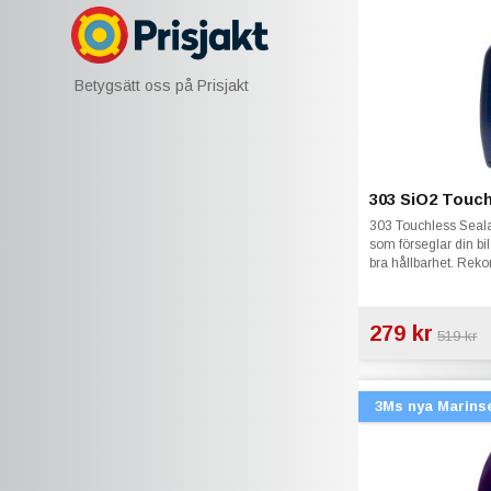
Betygsätt oss på Prisjakt
303 SiO2 Touch
303 Touchless Seal
som förseglar din b
bra hållbarhet. Re
279 kr
519 kr
3Ms nya Marins