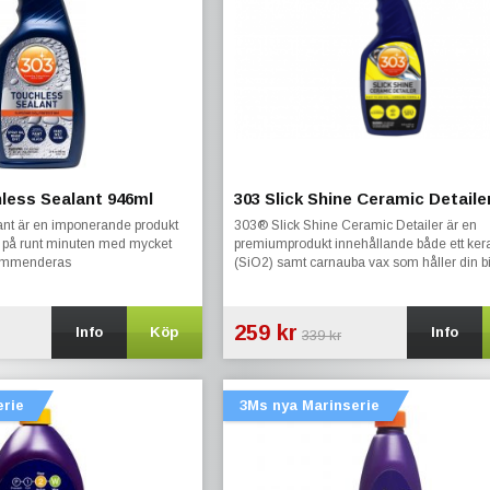
less Sealant 946ml
303 Slick Shine Ceramic Detaile
ant är en imponerande produkt
303® Slick Shine Ceramic Detailer är en
il på runt minuten med mycket
premiumprodukt innehållande både ett ker
kommenderas
(SiO2) samt carnauba vax som håller din bi
extra blank.
259 kr
Info
Köp
Info
339 kr
erie
3Ms nya Marinserie