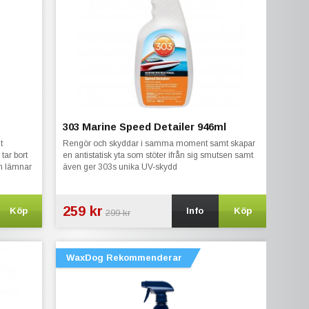
303 Marine Speed Detailer 946ml
t
Rengör och skyddar i samma moment samt skapar
tar bort
en antistatisk yta som stöter ifrån sig smutsen samt
ch lämnar
även ger 303s unika UV-skydd
259 kr
Köp
Info
Köp
299 kr
WaxDog Rekommenderar