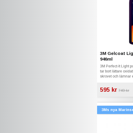
3M Gelcoat Li
946ml
3M Perfect-It Light
tar bort lättare oxid
skrovet och lämnar 
595 kr
749 kr
3Ms nya Marins