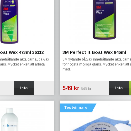
Boat Wax 473ml 36112
3M Perfect It Boat Wax 946ml
innehållande äkta carnauba-vax
3M flytande båtvax innehållande äkta carn
lans. Mycket enkelt att arbeta
för högsta möjliga glans. Mycket enkelt att 
med.
549 kr
Info
Info
649 kr
Testvinnare!