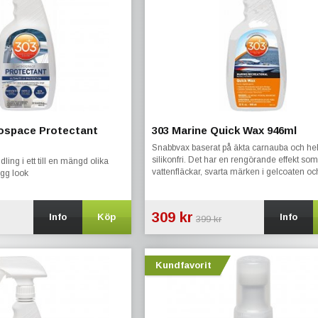
rospace Protectant
303 Marine Quick Wax 946ml
Snabbvax baserat på äkta carnauba och hel
silikonfri. Det har en rengörande effekt som 
ing i ett till en mängd olika
vattenfläckar, svarta märken i gelcoaten o
ygg look
en skyddande yta
309 kr
Info
Köp
Info
399 kr
Kundfavorit