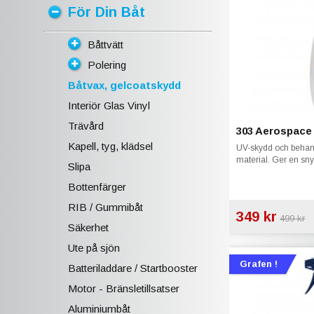
För Din Båt
Båttvätt
Polering
Båtvax, gelcoatskydd
Interiör Glas Vinyl
Trävård
303 Aerospace
Kapell, tyg, klädsel
UV-skydd och behandl
material. Ger en sn
Slipa
Bottenfärger
RIB / Gummibåt
349 kr
499 kr
Säkerhet
Ute på sjön
Grafen !
Batteriladdare / Startbooster
Motor - Bränsletillsatser
Aluminiumbåt