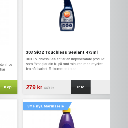
303 SiO2 Touchless Sealant 473ml
303 Touchless Sealant är en imponerande produkt
som förseglar din bil på runt minuten med mycket
teten hos
bra hållbarhet. Rekommenderas
drar
279 kr
Köp
Info
449 kr
3Ms nya Marinserie