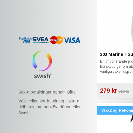
303 Marine Tou
En imponerande prod
bra skydd genom att 
vanliga vaxer, upp til
bra
279 kr
519 kr
Säkra betalningar genom Qliro
Välj mellan kortbetalning, faktura,
delbetalning, banköverföring eller
WaxDog Rekom
Swish