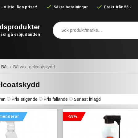
 Alltid låga priser!
Säkra betalningar
Frakt från 55:-
rdsprodukter
soliga erbjudanden
 Båt
Båtvax, gelcoatskydd
elcoatskydd
mn
Pris stigande
Pris fallande
Senast inlagd
menderar
-58%