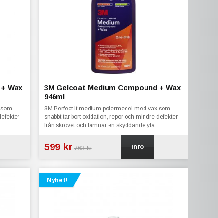
 + Wax
3M Gelcoat Medium Compound + Wax
946ml
x som
3M Perfect-It medium polermedel med vax som
defekter
snabbt tar bort oxidation, repor och mindre defekter
från skrovet och lämnar en skyddande yta.
599 kr
Info
763 kr
Nyhet!