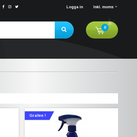
Logga in
Inkl. moms
0
Grafen !