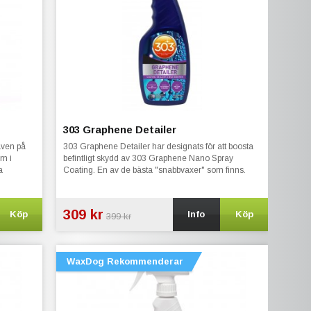
303 Graphene Detailer
även på
303 Graphene Detailer har designats för att boosta
em i
befintligt skydd av 303 Graphene Nano Spray
a
Coating. En av de bästa "snabbvaxer" som finns.
309 kr
Köp
Info
Köp
399 kr
WaxDog Rekommenderar