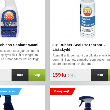
chless Sealant 946ml
303 Rubber Seal Protectant -
Listskydd
ukt som förseglar och ger ett
sprayas på. Håller längre än
Återställer färgen samt ger tillbaka elastici
l ca 6 månader vilket är riktigt
gummit i lister etc samtidigt som det förhin
vidare uttorkning och åldrande.
159 kr
Info
Köp
Info
249 kr
menderar
Kampanj!