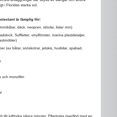
igt i Floridas starka sol.
tectant är lämplig för:
mibåtar, däck, neopren, stövlar, lister mm)
dslock, Suffletter, vinylfönster, marina plastdetaljer,
astmöbler)
er (ex båtar, snöskotrar, jetskis, husbilar, spabad,
r
n och monofilm
l
h låt lufttorka några minuter. Eftertorka överflöd med en