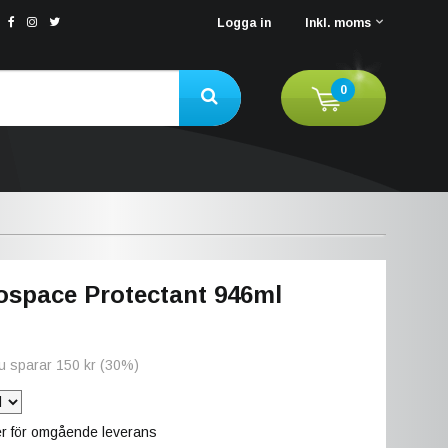
Logga in
Inkl. moms
0
ospace Protectant 946ml
Du sparar
150 kr
(
30
%)
ger för omgående leverans