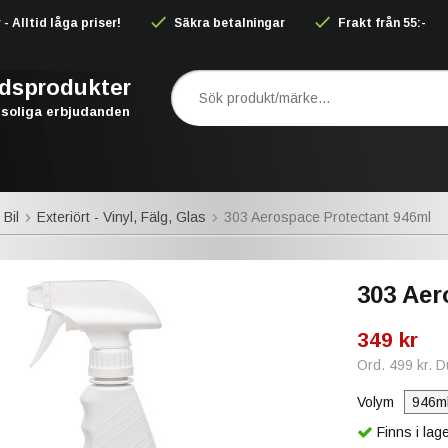
 Alltid låga priser!
Säkra betalningar
Frakt från 55:-
rdsprodukter
soliga erbjudanden
 Bil
Exteriört - Vinyl, Fälg, Glas
303 Aerospace Protectant 946ml
303 Aer
349 kr
Ord.
499 kr
. 
Volym
Finns i la