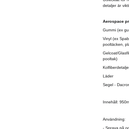
detaljer är vikt
Aerospace pro
Gummi (ex gum
Vinyl (ex Spaba
pooltäcken, pl
Gelcoat/Glasfib
pooltak)
Kolfiberdetalje
Läder
Segel - Dacro
Innehåll: 950m
Användning:
- Spraya på oc