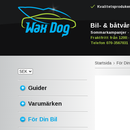
Kvalitetsproduker -
Bil- & båtvå
Sommarkampanjer - 
Fraktfritt från 1200:-
Telefon 070-3567031
Startsida
För Din
Guider
Varumärken
För Din Bil