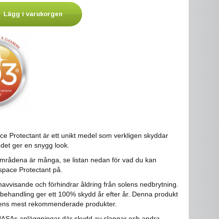
Lägg i varukorgen
e Protectant är ett unikt medel som verkligen skyddar
det ger en snygg look.
rådena är många, se listan nedan för vad du kan
pace Protectant på.
enavvisande och förhindrar åldring från solens nedbrytning.
behandling ger ett 100% skydd år efter år. Denna produkt
dens mest rekommenderade produkter.
 NASAs anläggningar där skydd av slangar och andra