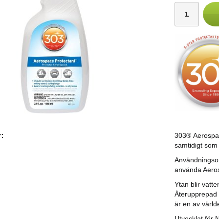
303® Aerospac
:
samtidigt som 
Användningsom
använda Aeros
Ytan blir vatt
Återupprepad 
är en av värl
Utvecklat för