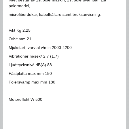
Kitet består av 1st polermaskin, 2st polersvampar, 2st
polermedel,
microfiberdukar, kabelhållare samt bruksanvisning.
Vikt Kg 2.25
Orbit mm 21
Mjukstart, varvtal v/min 2000-4200
Vibrationer m/sek² 2.7 (1.7)
Ljudtrycksnivå dB(A) 88
Fästplatta max mm 150
Polersvamp max mm 180
Motoreffekt W 500