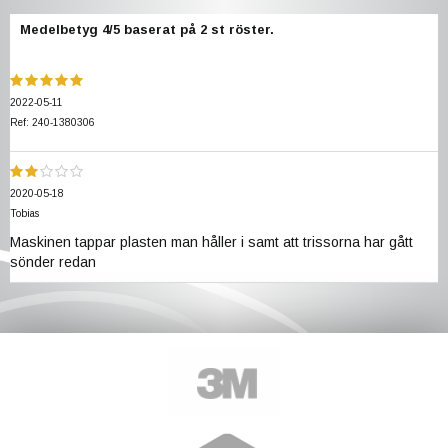
Medelbetyg
4
/5 baserat på
2
st röster.
2022-05-11
Ref: 240-1380306
2020-05-18
Tobias
Maskinen tappar plasten man håller i samt att trissorna har gått
sönder redan