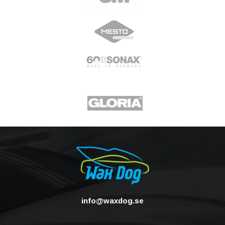
info@waxdog.se