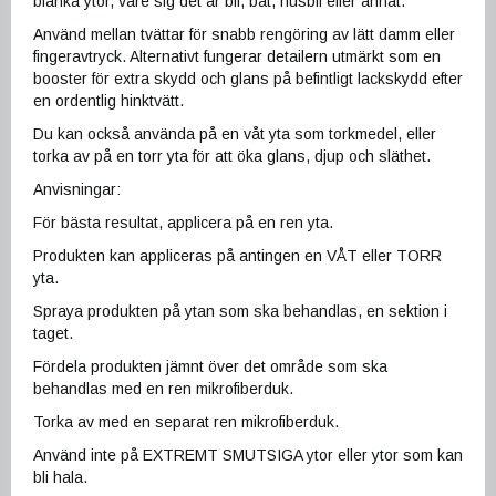
blanka ytor, vare sig det är bil, båt, husbil eller annat.
Använd mellan tvättar för snabb rengöring av lätt damm eller
fingeravtryck. Alternativt fungerar detailern utmärkt som en
booster för extra skydd och glans på befintligt lackskydd efter
en ordentlig hinktvätt.
Du kan också använda på en våt yta som torkmedel, eller
torka av på en torr yta för att öka glans, djup och släthet.
Anvisningar:
För bästa resultat, applicera på en ren yta.
Produkten kan appliceras på antingen en VÅT eller TORR
yta.
Spraya produkten på ytan som ska behandlas, en sektion i
taget.
Fördela produkten jämnt över det område som ska
behandlas med en ren mikrofiberduk.
Torka av med en separat ren mikrofiberduk.
Använd inte på EXTREMT SMUTSIGA ytor eller ytor som kan
bli hala.