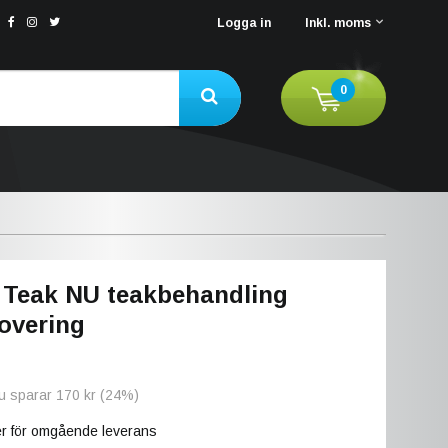
Logga in
Inkl. moms
0
Teak NU teakbehandling
overing
Du sparar
170 kr
(
24
%)
ger för omgående leverans