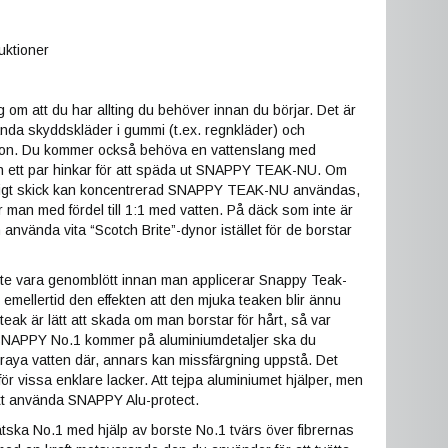
uktioner
g om att du har allting du behöver innan du börjar. Det är
vända skyddskläder i gummi (t.ex. regnkläder) och
on. Du kommer också behöva en vattenslang med
 ett par hinkar för att späda ut SNAPPY TEAK-NU. Om
åligt skick kan koncentrerad SNAPPY TEAK-NU användas,
man med fördel till 1:1 med vatten. På däck som inte är
 använda vita “Scotch Brite”-dynor istället för de borstar
er.
te vara genomblött innan man applicerar Snappy Teak-
 emellertid den effekten att den mjuka teaken blir ännu
teak är lätt att skada om man borstar för hårt, så var
 SNAPPY No.1 kommer på aluminiumdetaljer ska du
raya vatten där, annars kan missfärgning uppstå. Det
ör vissa enklare lacker. Att tejpa aluminiumet hjälper, men
t att använda SNAPPY Alu-protect.
ätska No.1 med hjälp av borste No.1 tvärs över fibrernas