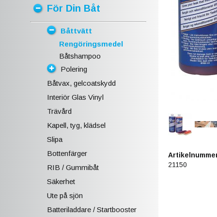
För Din Båt
Båttvätt
Rengöringsmedel
Båtshampoo
Polering
Båtvax, gelcoatskydd
Interiör Glas Vinyl
Trävård
Kapell, tyg, klädsel
Slipa
Bottenfärger
Artikelnummer
21150
RIB / Gummibåt
Säkerhet
Ute på sjön
Batteriladdare / Startbooster