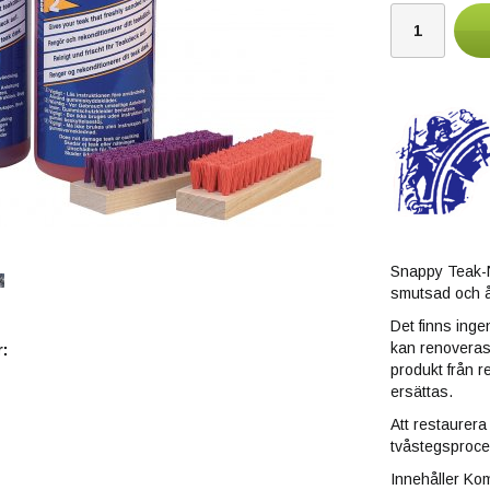
Snappy Teak-Nu
smutsad och ål
Det finns ingen
kan renoveras 
:
produkt från r
ersättas.
Att restaurer
tvåstegsproces
Innehåller Kom