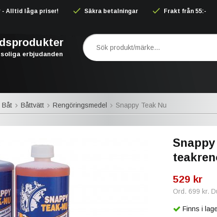
 Alltid låga priser!
Säkra betalningar
Frakt från 55:-
rdsprodukter
soliga erbjudanden
 Båt
Båttvätt
Rengöringsmedel
Snappy Teak Nu
Snappy 
teakren
529 kr
Ord.
699 kr
. 
Finns i la