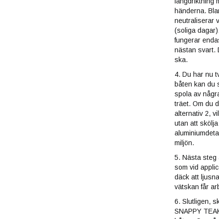
längdriktning 
händerna. Blan
neutraliserar
(soliga dagar
fungerar endas
nästan svart.
ska.
4. Du har nu t
båten kan du 
spola av någr
träet. Om du 
alternativ 2, v
utan att skölj
aluminiumdetal
miljön.
5. Nästa steg 
som vid appli
däck att ljusn
vätskan får ar
6. Slutligen, s
SNAPPY TEAK-NU