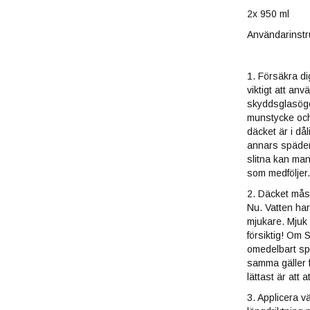
2x 950 ml
Användarinstr
1. Försäkra di
viktigt att an
skyddsglasög
munstycke och
däcket är i d
annars späder 
slitna kan man
som medfölj
2. Däcket mås
Nu. Vatten har
mjukare. Mjuk 
försiktig! Om
omedelbart sp
samma gäller f
lättast är at
3. Applicera v