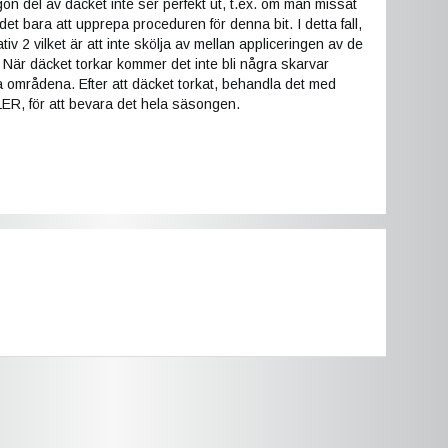
n del av däcket inte ser perfekt ut, t.ex. om man missat
r det bara att upprepa proceduren för denna bit. I detta fall,
iv 2 vilket är att inte skölja av mellan appliceringen av de
 När däcket torkar kommer det inte bli några skarvar
a områdena. Efter att däcket torkat, behandla det med
, för att bevara det hela säsongen.