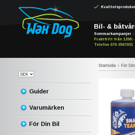
Kvalitetsproduker -
Bil- & båtvå
Sommarkampanjer - 
Fraktfritt från 1200:-
Telefon 070-3567031
Startsida
För Din
Guider
Varumärken
För Din Bil