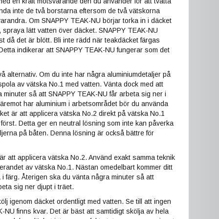
med en kraft motsvarande den du använder för att tvätta
da inte de två borstarna eftersom de två vätskorna
 varandra. Om SNAPPY TEAK-NU börjar torka in i däcket
), spraya lätt vatten över däcket. SNAPPY TEAK-NU
t då det är blött. Bli inte rädd när teakdäcket färgas
 Detta indikerar att SNAPPY TEAK-NU fungerar som det
vå alternativ. Om du inte har några aluminiumdetaljer på
spola av vätska No.1 med vatten. Vänta dock med att
a minuter så att SNAPPY TEAK-NU får arbeta sig ner i
däremot har aluminium i arbetsområdet bör du använda
ilket är att applicera vätska No.2 direkt på vätska No.1
a först. Detta ger en neutral lösning som inte kan påverka
jerna på båten. Denna lösning är också bättre för
är att applicera vätska No.2. Använd exakt samma teknik
cerandet av vätska No.1. Nästan omedelbart kommer ditt
a i färg. Återigen ska du vänta några minuter så att
beta sig ner djupt i träet.
kölj igenom däcket ordentligt med vatten. Se till att ingen
 finns kvar. Det är bäst att samtidigt skölja av hela