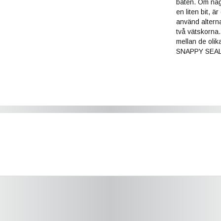
båten. Om någo
en liten bit, ä
använd alternat
två vätskorna.
mellan de olik
SNAPPY SEALER