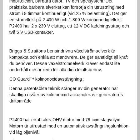
mobiltelefon, bärbara dator, TV och spelsystem. Det
praktiska bärbara elverket kan försörja din utrustning med
ström i 8 timmar kontinuerligt (vid 25 % belastning). Det ger
en starteffekt på 2 400 W och 1 800 W kontinuerlig effekt.
P2400 har 2 x 230 V eluttag, ett 12 V DC laddningsuttag och
två 5 V USB-kontakter.
Briggs & Strattons bensindrivna växelströmselverk är
kompakta och enkla att manövrera. De ger samtidigt all kraft
du behöver. Dessa växelströmselverk kräver endast lite
underhåll och är redo för alla dina friluftsbehov.
CO Guard™ kolmonoxidavstängning :
Denna patentsökta teknik stänger av din generator när
skadliga nivåer av kolmonoxid ackumuleras i generatorns
driftområde
P2400 har en 4-takts OHV motor med 79 ccm slagvolym.
Motorn är utrustad med en automatisk avstängningsfunktion
vid låg oljenivå.