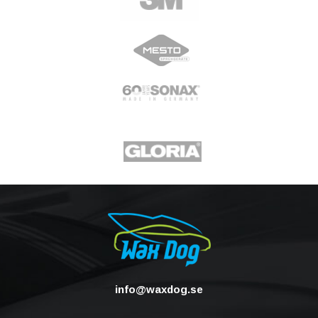
info@waxdog.se