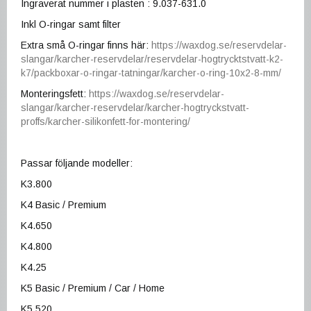
Ingraverat nummer i plasten
: 9.037-631.0
Inkl O-ringar samt filter
Extra små O-ringar finns här:
https://waxdog.se/reservdelar-
slangar/karcher-reservdelar/reservdelar-hogtrycktstvatt-k2-
k7/packboxar-o-ringar-tatningar/karcher-o-ring-10x2-8-mm/
Monteringsfett:
https://waxdog.se/reservdelar-
slangar/karcher-reservdelar/karcher-hogtryckstvatt-
proffs/karcher-silikonfett-for-montering/
Passar följande modeller:
K3.800
K4 Basic / Premium
K4.650
K4.800
K4.25
K5 Basic / Premium / Car / Home
K5.520