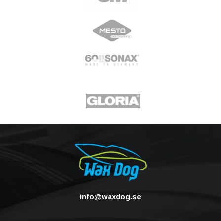
info@waxdog.se