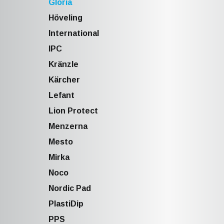
Gloria
Höveling
International
IPC
Kränzle
Kärcher
Lefant
Lion Protect
Menzerna
Mesto
Mirka
Noco
Nordic Pad
PlastiDip
PPS