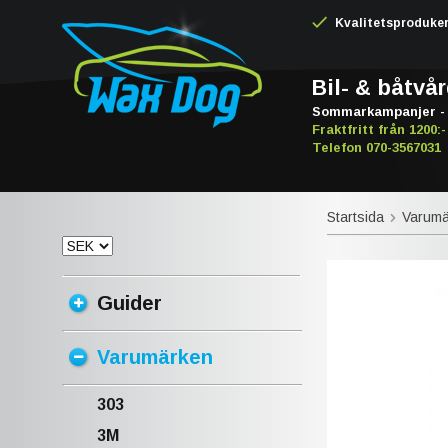
Kvalitetsproduker -
Bil- & båtvå
Sommarkampanjer - 
Fraktfritt från 1200:-
Telefon 070-3567031
Startsida
Varumä
Guider
Varumärken
303
3M