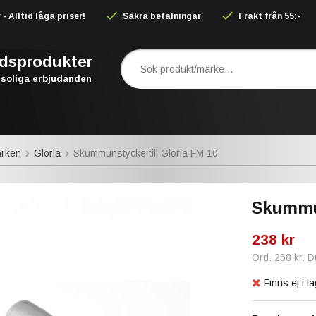
 Alltid låga priser!
Säkra betalningar
Frakt från 55:-
rdsprodukter
soliga erbjudanden
rken
Gloria
Skummunstycke till Gloria FM 10
Skummun
238 kr
Ord.
258 kr
. 
Finns ej i la