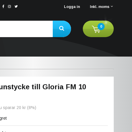
Logga in
Inkl. moms
0
stycke till Gloria FM 10
Du sparar
20 kr
(
8
%)
gret