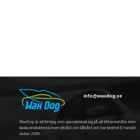
info@waxdog.se
WaxDog är ett företag som specialiserat sig på att tillhandahålla dom
bästa produkterna inom bilvård och båtvård och har bedrivit E-handel
sedan 2009.