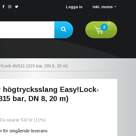
Logga in
Inkl. moms
0
!Lock-AVS11 (315 bar, DN 8, 20 m)
 högtrycksslang Easy!Lock-
315 bar, DN 8, 20 m)
 Du sparar
532 kr
(
11
%)
ger för omgående leverans