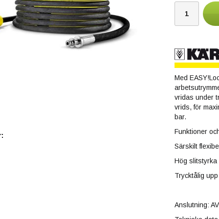
Med EASY!Lock
arbetsutrymme
vridas under t
vrids, för max
bar.
Funktioner och
:
Särskilt flexi
Hög slitstyrka
Trycktålig upp 
Anslutning: A