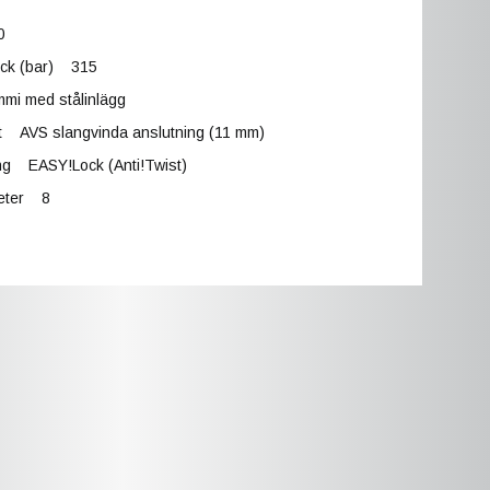
0
yck (bar) 315
mi med stålinlägg
t AVS slangvinda anslutning (11 mm)
ing EASY!Lock (Anti!Twist)
meter 8