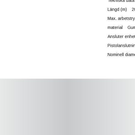
Tekniska data
Längd (m) 2
Max. arbetstr
material Gum
Ansluter enhe
Pistolanslutn
Nominell dia