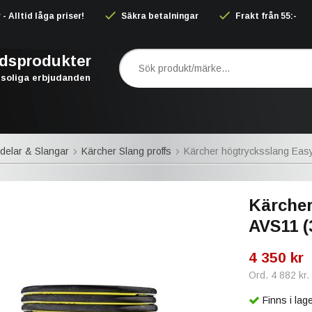
 Alltid låga priser!
Säkra betalningar
Frakt från 55:-
rdsprodukter
soliga erbjudanden
delar & Slangar
Kärcher Slang proffs
Kärcher högtrycksslang Easy
Kärcher
AVS11 (
4 350 kr
Ord.
4 882 kr
.
Finns i la