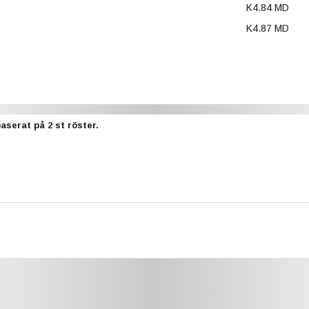
K4.84 MD
K4.87 MD
baserat på
2
st röster.