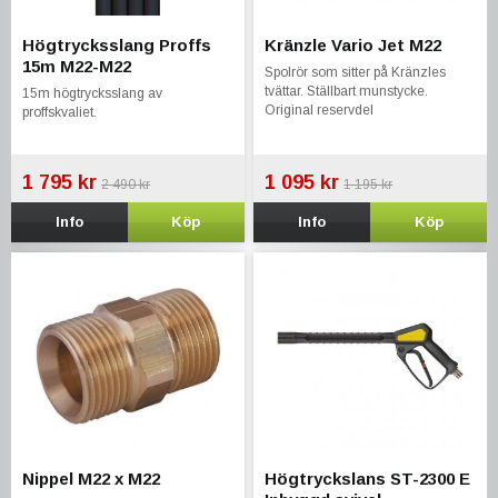
Högtrycksslang Proffs
Kränzle Vario Jet M22
15m M22-M22
Spolrör som sitter på Kränzles
tvättar. Ställbart munstycke.
15m högtrycksslang av
Original reservdel
proffskvaliet.
1 795 kr
1 095 kr
2 490 kr
1 195 kr
Info
Köp
Info
Köp
Nippel M22 x M22
Högtryckslans ST-2300 E