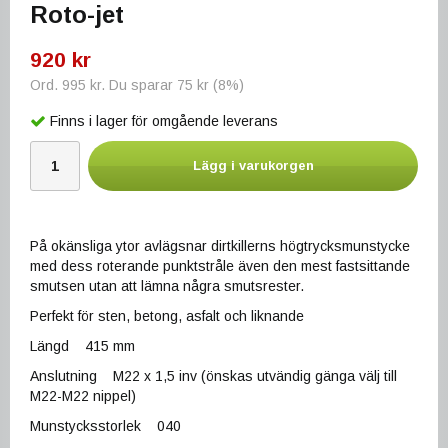
Roto-jet
920 kr
Ord.
995 kr
. Du sparar
75 kr
(
8
%)
Finns i lager för omgående leverans
Lägg i varukorgen
På okänsliga ytor avlägsnar dirtkillerns högtrycksmunstycke
med dess roterande punktstråle även den mest fastsittande
smutsen utan att lämna några smutsrester.
Perfekt för sten, betong, asfalt och liknande
Längd 415 mm
Anslutning M22 x 1,5 inv (önskas utvändig gänga välj till
M22-M22 nippel)
Munstycksstorlek 040