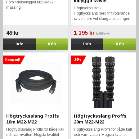
Inbyggd svivel
Förbindelsenippel M22xM22 i
mässing
Högtryckspistol /
Högtryckslans med fritt roterande
svivel nere vid slanganslutningen
så inte slangen tvinnas vid
användning
49 kr
1 195 kr
1 395 kr
Info
Köp
Info
Köp
Kampanj!
-24%
Högtrycksslang Proffs
Högtrycksslang Proffs
10m M22-M22
20m M22-M22
Högtrycksslang Proffs för både kall
Högtrycksslang Proffs för både kall
och varmvatten. Högsta kvalitet
och varmvatten. Högsta kvalitet