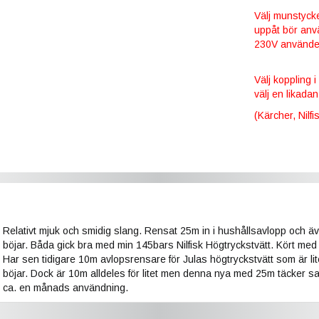
Välj munstycke
uppåt bör anv
230V använder
Välj koppling i
välj en likada
(Kärcher, Nilf
Relativt mjuk och smidig slang. Rensat 25m in i hushållsavlopp och äv
böjar. Båda gick bra med min 145bars Nilfisk Högtryckstvätt. Kört me
Har sen tidigare 10m avlopsrensare för Julas högtryckstvätt som är lit
böjar. Dock är 10m alldeles för litet men denna nya med 25m täcker samt
ca. en månads användning.