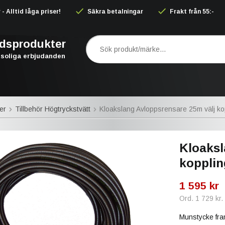
 Alltid låga priser!
Säkra betalningar
Frakt från 55:-
rdsprodukter
soliga erbjudanden
er
Tillbehör Högtryckstvätt
Kloakslang Avloppsrensare 25m välj koppl
Kloaksl
koppling
1 595 kr
Ord.
1 729 kr
.
Munstycke fr