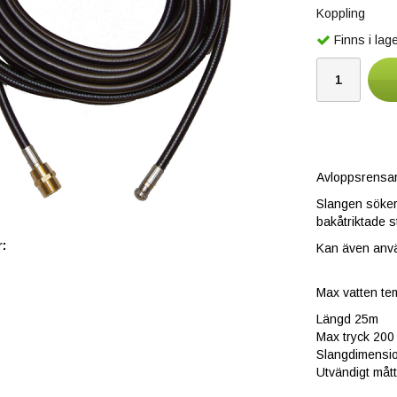
Koppling
Finns i la
Avloppsrensar
Slangen söker 
bakåtriktade st
:
Kan även använ
Max vatten te
Längd 25m
Max tryck 200
Slangdimensio
Utvändigt måt