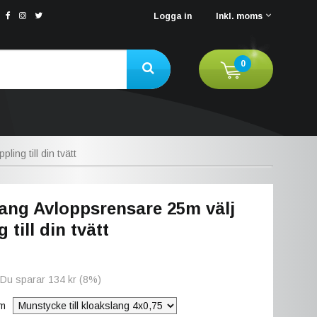
Logga in
Inkl. moms
0
ing till din tvätt
ang Avloppsrensare 25m välj
 till din tvätt
 Du sparar
134 kr
(
8
%)
am