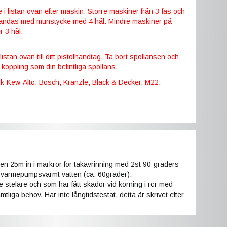
 i listan ovan efter maskin. Större maskiner från 3-fas och
ändas med munstycke med 4 hål. Mindre maskiner på
 3 hål.
 listan ovan till ditt pistolhandtag. Ta bort spollansen och
n koppling som din befintliga spollans.
isk-Kew-Alto, Bosch, Kränzle, Black & Decker, M22,
en 25m in i markrör för takavrinning med 2st 90-graders
d värmepumpsvarmt vatten (ca. 60grader).
e stelare och som har fått skador vid körning i rör med
liga behov. Har inte långtidstestat, detta är skrivet efter