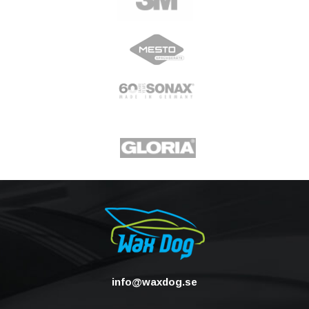
info@waxdog.se