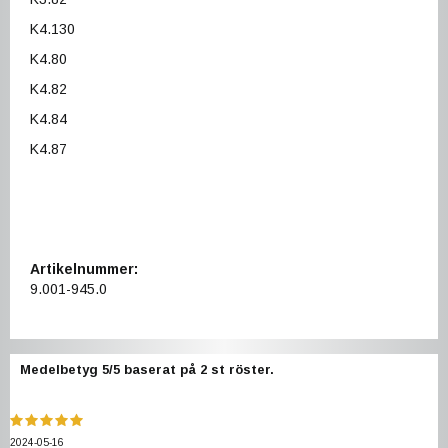
K4.130
K4.80
K4.82
K4.84
K4.87
Artikelnummer:
9.001-945.0
Medelbetyg
5
/5 baserat på
2
st röster.
2024-05-16