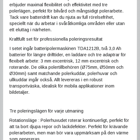
erbjuder maximal flexibilitet och effektivitet med tre
polerlägen, perfekt för bilvård och mångsidigt polerarbete.
Tack vare batteridrift kan du njuta av full rörelsefrihet,
speciellt när du arbetar i svåråtkomliga områden eller utan
ett eluttag i närheten.
Kraftfullt set för professionella poleringsresultat
I setet ingår batteripolermaskinen TDA1212B, två 3,0 Ah
batterier för längre drifttider, en laddare och tre adaptrar för
flexibelt arbete: 3 mm excentrisk, 12 mm excentrisk och
roterande. De olika polertillbehören (Ø75mm, Ø50mm och
Ø30mm) samt matchande polerkuddar, polerhuvar och
ullkuddar ingår också. Allt levereras i en robust
transportväska, idealisk för mobila applikationer inom
bildetaljer.
Tre poleringslägen för varje utmaning
Rotationsläge : Polerhuvudet roterar kontinuerligt, perfekt för
att ta bort djupa repor och lackdefekter. Perfekt för krävande
polerarbeten, men man bör vara uppmärksam på den värme
som genereras.