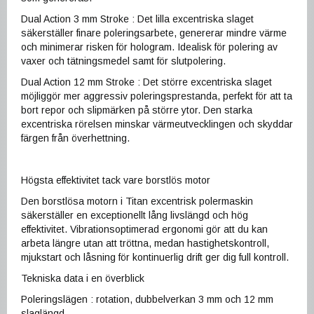
Dual Action 3 mm Stroke : Det lilla excentriska slaget
säkerställer finare poleringsarbete, genererar mindre värme
och minimerar risken för hologram. Idealisk för polering av
vaxer och tätningsmedel samt för slutpolering.
Dual Action 12 mm Stroke : Det större excentriska slaget
möjliggör mer aggressiv poleringsprestanda, perfekt för att ta
bort repor och slipmärken på större ytor. Den starka
excentriska rörelsen minskar värmeutvecklingen och skyddar
färgen från överhettning.
Högsta effektivitet tack vare borstlös motor
Den borstlösa motorn i Titan excentrisk polermaskin
säkerställer en exceptionellt lång livslängd och hög
effektivitet. Vibrationsoptimerad ergonomi gör att du kan
arbeta längre utan att tröttna, medan hastighetskontroll,
mjukstart och låsning för kontinuerlig drift ger dig full kontroll.
Tekniska data i en överblick
Poleringslägen : rotation, dubbelverkan 3 mm och 12 mm
slaglängd