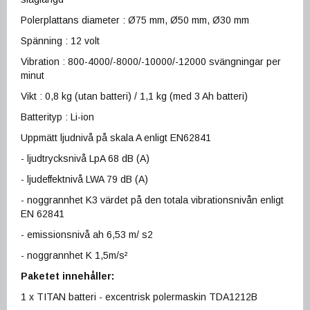
Polerplattans diameter : Ø75 mm, Ø50 mm, Ø30 mm
Spänning : 12 volt
Vibration : 800-4000/-8000/-10000/-12000 svängningar per
minut
Vikt : 0,8 kg (utan batteri) / 1,1 kg (med 3 Ah batteri)
Batterityp : Li-ion
Uppmätt ljudnivå på skala A enligt EN62841
- ljudtrycksnivå LpA 68 dB (A)
- ljudeffektnivå LWA 79 dB (A)
- noggrannhet K3 värdet på den totala vibrationsnivån enligt
EN 62841
- emissionsnivå ah 6,53 m/ s2
- noggrannhet K 1,5m/s²
Paketet innehåller:
1 x TITAN batteri - excentrisk polermaskin TDA1212B