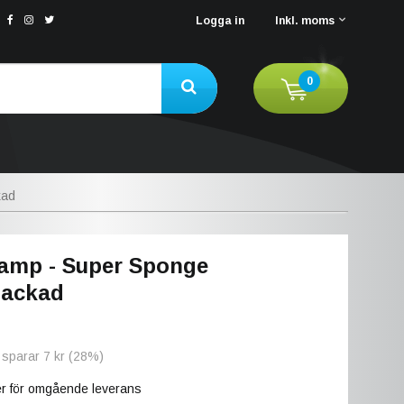
Logga in
Inkl. moms
0
kad
amp - Super Sponge
ackad
 sparar
7 kr
(
28
%)
ger för omgående leverans