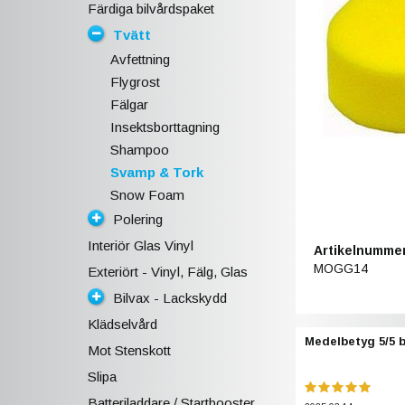
Färdiga bilvårdspaket
Tvätt
Avfettning
Flygrost
Fälgar
Insektsborttagning
Shampoo
Svamp & Tork
Snow Foam
Polering
Interiör Glas Vinyl
Artikelnummer
MOGG14
Exteriört - Vinyl, Fälg, Glas
Bilvax - Lackskydd
Klädselvård
Medelbetyg
5
/5 
Mot Stenskott
Slipa
Batteriladdare / Startbooster