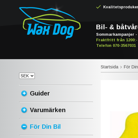
Kvalitetsproduker -
Bil- & båtvå
Sommarkampanjer - 
Fraktfritt från 1200:-
Telefon 070-3567031
Startsida
För Din
Guider
Varumärken
För Din Bil