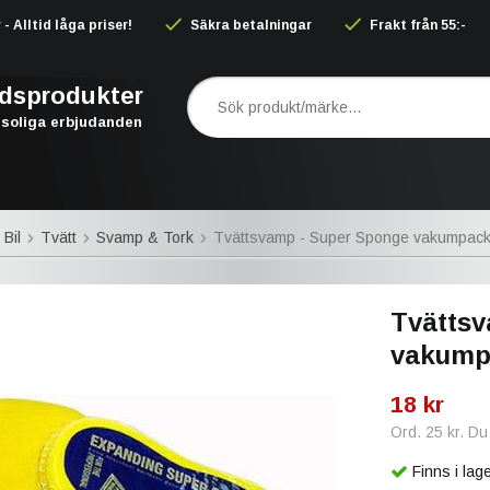
 Alltid låga priser!
Säkra betalningar
Frakt från 55:-
rdsprodukter
soliga erbjudanden
 Bil
Tvätt
Svamp & Tork
Tvättsvamp - Super Sponge vakumpac
Tvättsv
vakump
18 kr
Ord.
25 kr
. Du
Finns i la