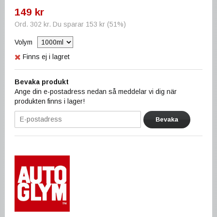
149 kr
Ord.
302 kr
. Du sparar
153 kr
(
51
%)
Volym
Finns ej i lagret
Bevaka produkt
Ange din e-postadress nedan så meddelar vi dig när
produkten finns i lager!
Bevaka