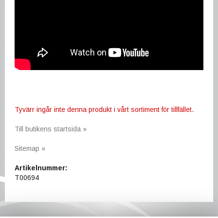
Tyvärr ingår inte denna produkt i vårt sortiment för tillfället.
Till butikens startsida »
Sitemap »
Artikelnummer:
T00694