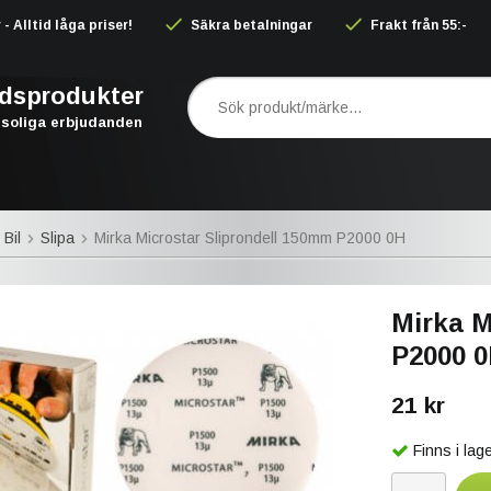
 Alltid låga priser!
Säkra betalningar
Frakt från 55:-
rdsprodukter
soliga erbjudanden
 Bil
Slipa
Mirka Microstar Sliprondell 150mm P2000 0H
Mirka M
P2000 
21 kr
Finns i la