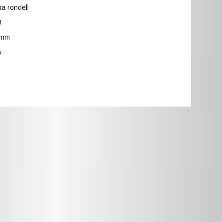
na rondell
0
 mm
s