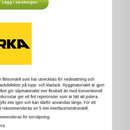
Lägg i varukorgen
n filmrondell som har utvecklats för nedmattning och
lackdefekter på topp- och klarlack. Ryggmaterialet är gjort
lket gör slipmaterialet mer flexibelt än med konventionell
icrostar ger ett fint repmönster som är lätt att polera.
 fylls inte igen och kan därför användas länge. För ett
at rekommenderas en 5 mm interface/stödrondell.
ommenderas för torrslipning.
rre