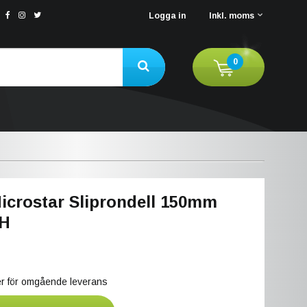
Logga in
Inkl. moms
0
icrostar Sliprondell 150mm
0H
ger för omgående leverans