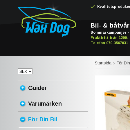
Kvalitetsproduker -
Bil- & båtvå
Sommarkampanjer - 
Fraktfritt från 1200:-
Telefon 070-3567031
Startsida
För Din
Guider
Varumärken
För Din Bil