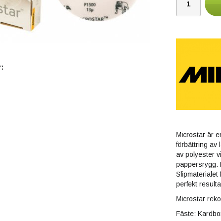
:
Microstar är e
förbättring av 
av polyester vi
pappersrygg. M
Slipmaterialet
perfekt result
Microstar rek
Fäste: Kardbo