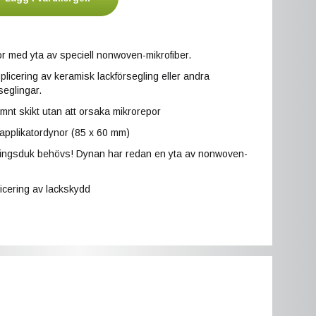
r med yta av speciell nonwoven-mikrofiber.
pplicering av keramisk lackförsegling eller andra
rseglingar.
jämnt skikt utan att orsaka mikrorepor
. applikatordynor (85 x 60 mm)
ringsduk behövs! Dynan har redan en yta av nonwoven-
icering av lackskydd