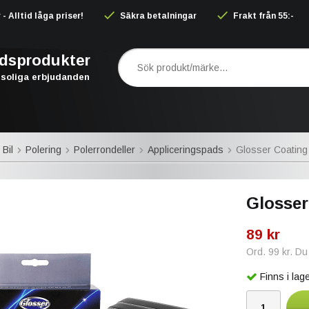
 Alltid låga priser!
Säkra betalningar
Frakt från 55:-
rdsprodukter
soliga erbjudanden
 Bil
Polering
Polerrondeller
Appliceringspads
Glosser Coating 
Glosser
89 kr
Ord.
99 kr
. Du
Finns i la