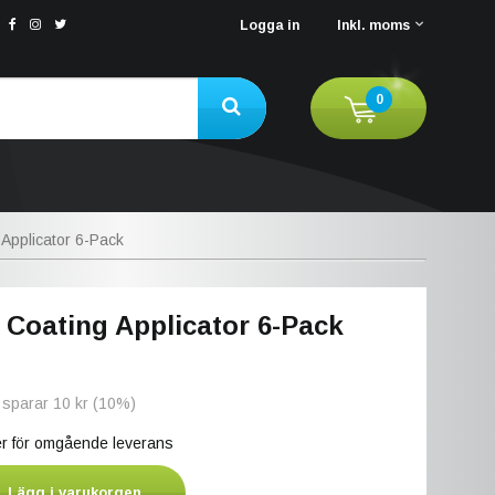
Logga in
Inkl. moms
0
Applicator 6-Pack
 Coating Applicator 6-Pack
 sparar
10 kr
(
10
%)
ger för omgående leverans
Lägg i varukorgen