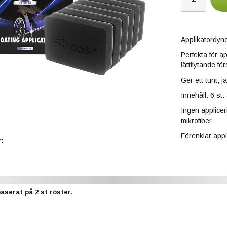
Applikatordyno
Perfekta för a
lättflytande fö
Ger ett tunt, 
Innehåll: 6 st
Ingen applice
mikrofiber
Förenklar appl
:
baserat på
2
st röster.