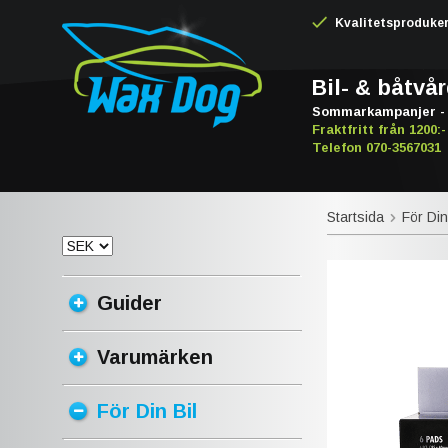
Kvalitetsproduker -
Bil- & båtvå
Sommarkampanjer - 
Fraktfritt från 1200:-
Telefon 070-3567031
Startsida
För Din
Guider
Varumärken
För Din Bil