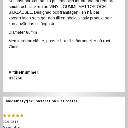
Sätt fast borsten på din polermaskin för att snabbt rengöra
smuts och fläckar från VINYL, GUMMI, MATTOR OCH
BILKLÄDSEL. Designad och framtagen i en hållbar
konstruktion som gör den till en högkvalitativ produkt som
kan användas i många år.
Diameter 80mm
Med kardborrefäste, passar bra till stödrondeller på runt
75mm
Artikelnummer:
493260
Medelbetyg
5
/5 baserat på
3
st röster.
2026-05-15
Mickes rekond