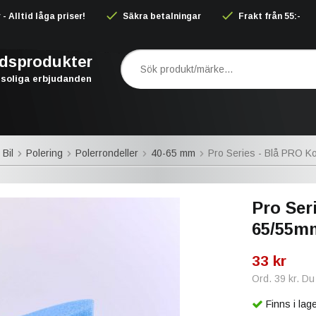
 Alltid låga priser!
Säkra betalningar
Frakt från 55:-
rdsprodukter
soliga erbjudanden
 Bil
Polering
Polerrondeller
40-65 mm
Pro Series - Blå PRO K
Pro Ser
65/55m
33 kr
Ord.
39 kr
. Du
Finns i la