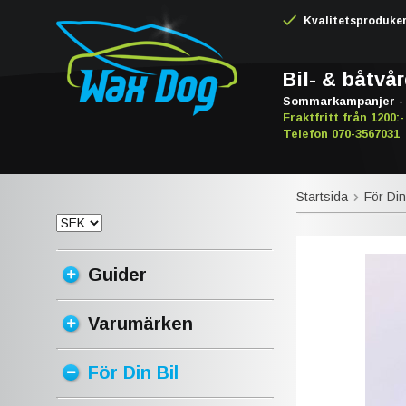
Kvalitetsproduker -
Bil- & båtvå
Sommarkampanjer - 
Fraktfritt från 1200:-
Telefon 070-3567031
Startsida
För Din
Guider
Varumärken
För Din Bil