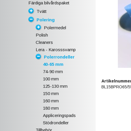
Färdiga bilvårdspaket
Tvätt
Polering
Polermedel
Polish
Cleaners
Lera - Karosssvamp
Polerrondeller
40-65 mm
74-90 mm
100 mm
Artikelnummer
125-130 mm
BL15BPRO65/5
150 mm
160 mm
180 mm
Appliceringspads
Stödrondeller
Tillbehör