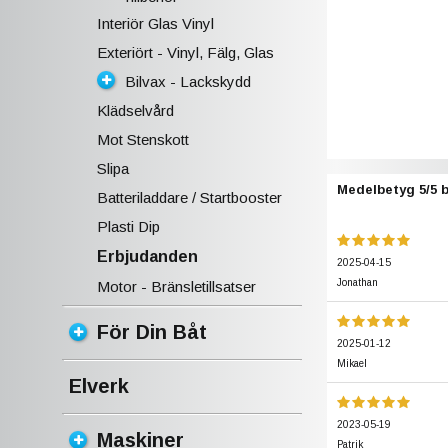
Interiör Glas Vinyl
Exteriört - Vinyl, Fälg, Glas
Bilvax - Lackskydd
Klädselvård
Mot Stenskott
Slipa
Medelbetyg
5
/5 
Batteriladdare / Startbooster
Plasti Dip
Erbjudanden
2025-04-15
Jonathan
Motor - Bränsletillsatser
För Din Båt
2025-01-12
Mikael
Elverk
2023-05-19
Maskiner
Patrik