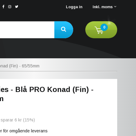
Logga in
Inkl. moms
0
onad (Fin) - 65/55mm
ies - Blå PRO Konad (Fin) -
m
 sparar
6 kr
(
15
%)
ger för omgående leverans