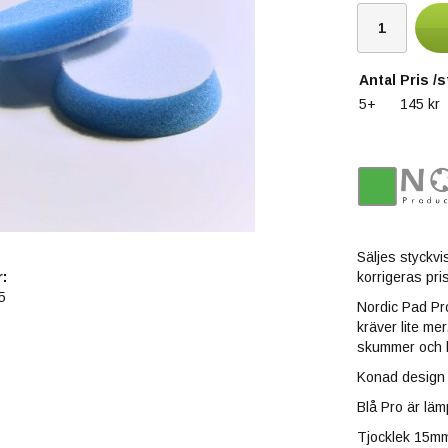
Antal
Pris /s
5+
145 kr
Säljes styckvis
korrigeras pris
:
5
Nordic Pad Pr
kräver lite mer
skummer och ha
Konad design v
Blå Pro är läm
Tjocklek 15m