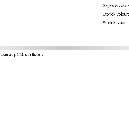
Säljes styckvi
Storlek volou
Storlek skum 
baserat på
11
st röster.