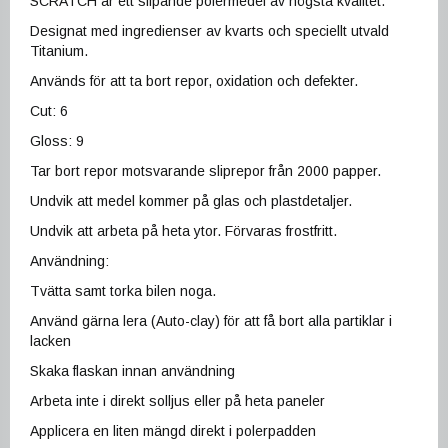
SCRATCH är ett slipande polermedel av högsta kvalitet.
Designat med ingredienser av kvarts och speciellt utvald
Titanium.
Används för att ta bort repor, oxidation och defekter.
Cut: 6
Gloss: 9
Tar bort repor motsvarande sliprepor från 2000 papper.
Undvik att medel kommer på glas och plastdetaljer.
Undvik att arbeta på heta ytor. Förvaras frostfritt.
Användning:
Tvätta samt torka bilen noga.
Använd gärna lera (Auto-clay) för att få bort alla partiklar i
lacken
Skaka flaskan innan användning
Arbeta inte i direkt solljus eller på heta paneler
Applicera en liten mängd direkt i polerpadden