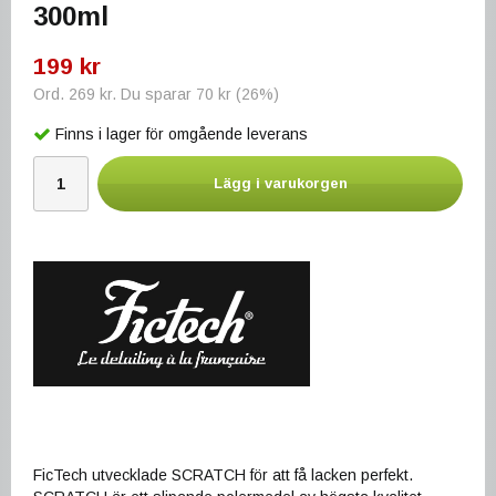
300ml
199 kr
Ord.
269 kr
. Du sparar
70 kr
(
26
%)
Finns i lager för omgående leverans
Lägg i varukorgen
FicTech utvecklade SCRATCH för att få lacken perfekt.