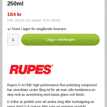
250ml
184 kr
Ord.
263 kr
. Du sparar
79 kr
(
30
%)
Finns i lager för omgående leverans
Lägg i varukorgen
Rupes D-A FINE high performance fine polishing compound
har utvecklats under lång tid för att man ville kombinera en
okej nivå av avverkning med bästa glans och finish.
D-A fine är perfekt som ett andra steg efter borttagning av
repor med D-A coarse eller som en enstegs produkt