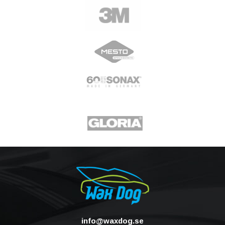
info@waxdog.se