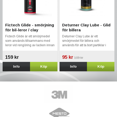
Fictech Glide - smörjning
Deturner Clay Lube - Glid
för bil-leror / clay
för billera
Fictech Glide är ett smörjmedel
Deturner Clay Lube är ett
som används tillsammans med
smörjmedel för billera och
leror vid rengöring av lacken innan
används för att ta bort partiklar i
polering.
lacken innan polering
159 kr
95 kr
109 kr
Info
Köp
Info
Köp