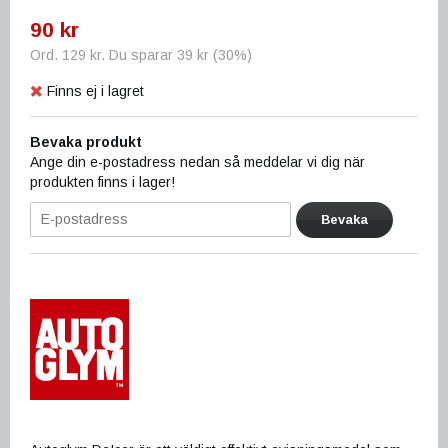
90 kr
Ord.
129 kr
. Du sparar
39 kr
(
30
%)
Finns ej i lagret
Bevaka produkt
Ange din e-postadress nedan så meddelar vi dig när
produkten finns i lager!
Bevaka