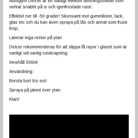
Autoglym DeIcer är ett väldigt effektivt avisningsmedel som
verkar snabbt på is och igenfrostade rutor.
Effektivt ner till -50 grader! Skonsamt mot gummilister, lack,
glas etc och du kan även spraya på lås och annat som frusit
ihop.
Lämnar inga rester på ytan
DeIcer rekommenderas för att slippa få repor i glaset som är
vanligt vid vanlig rutskrapning.
Innehåll 500ml
Användning:
Borsta bort lös snö
Spraya på jämnt över ytan
Klart!