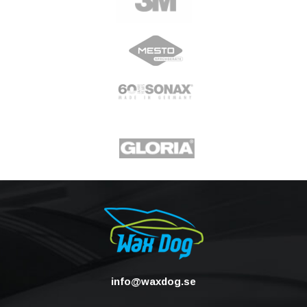
info@waxdog.se