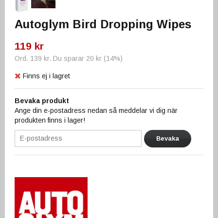
Autoglym Bird Dropping Wipes
119 kr
Ord.
139 kr
. Du sparar
20 kr
(
14
%)
Finns ej i lagret
Bevaka produkt
Ange din e-postadress nedan så meddelar vi dig när
produkten finns i lager!
Bevaka