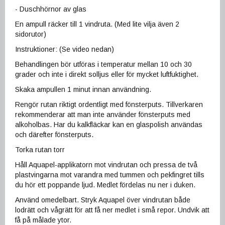
- Duschhörnor av glas
En ampull räcker till 1 vindruta. (Med lite vilja även 2
sidorutor)
Instruktioner: (Se video nedan)
Behandlingen bör utföras i temperatur mellan 10 och 30
grader och inte i direkt solljus eller för mycket luftfuktighet.
Skaka ampullen 1 minut innan användning.
Rengör rutan riktigt ordentligt med fönsterputs. Tillverkaren
rekommenderar att man inte använder fönsterputs med
alkoholbas. Har du kalkfläckar kan en glaspolish användas
och därefter fönsterputs.
Torka rutan torr
Håll Aquapel-applikatorn mot vindrutan och pressa de två
plastvingarna mot varandra med tummen och pekfingret tills
du hör ett poppande ljud. Medlet fördelas nu ner i duken.
Använd omedelbart. Stryk Aquapel över vindrutan både
lodrätt och vågrätt för att få ner medlet i små repor. Undvik att
få på målade ytor.