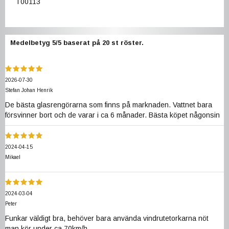
T00113
Medelbetyg
5
/5 baserat på
20
st röster.
2026-07-30
Stefan Johan Henrik
De bästa glasrengörarna som finns på marknaden. Vattnet bara
försvinner bort och de varar i ca 6 månader. Bästa köpet någonsin
2024-04-15
Mikael
2024-03-04
Peter
Funkar väldigt bra, behöver bara använda vindrutetorkarna nöt
man kör under ca 70km/h.