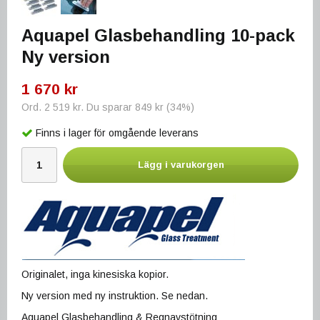
Aquapel Glasbehandling 10-pack
Ny version
1 670 kr
Ord.
2 519 kr
. Du sparar
849 kr
(
34
%)
Finns i lager för omgående leverans
Lägg i varukorgen
Originalet, inga kinesiska kopior.
Ny version med ny instruktion. Se nedan.
Aquapel Glasbehandling & Regnavstötning