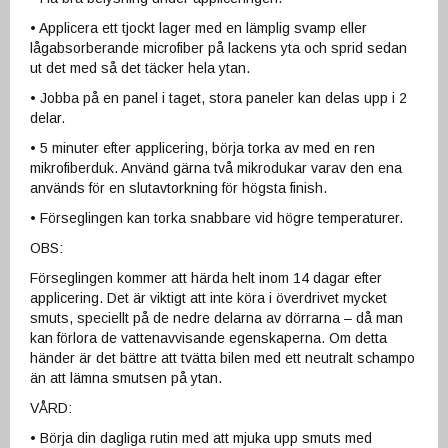
• Applicera ett tjockt lager med en lämplig svamp eller
lågabsorberande microfiber på lackens yta och sprid sedan
ut det med så det täcker hela ytan.
• Jobba på en panel i taget, stora paneler kan delas upp i 2
delar.
• 5 minuter efter applicering, börja torka av med en ren
mikrofiberduk. Använd gärna två mikrodukar varav den ena
används för en slutavtorkning för högsta finish.
• Förseglingen kan torka snabbare vid högre temperaturer.
OBS:
Förseglingen kommer att härda helt inom 14 dagar efter
applicering. Det är viktigt att inte köra i överdrivet mycket
smuts, speciellt på de nedre delarna av dörrarna – då man
kan förlora de vattenavvisande egenskaperna. Om detta
händer är det bättre att tvätta bilen med ett neutralt schampo
än att lämna smutsen på ytan.
VÅRD:
• Börja din dagliga rutin med att mjuka upp smuts med