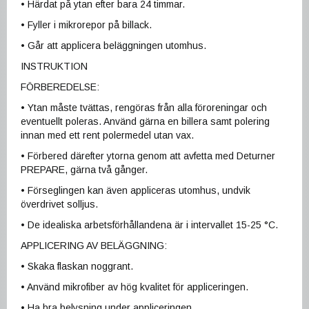
• Härdat på ytan efter bara 24 timmar.
• Fyller i mikrorepor på billack.
• Går att applicera beläggningen utomhus.
INSTRUKTION
FÖRBEREDELSE:
• Ytan måste tvättas, rengöras från alla föroreningar och
eventuellt poleras. Använd gärna en billera samt polering
innan med ett rent polermedel utan vax.
• Förbered därefter ytorna genom att avfetta med Deturner
PREPARE, gärna två gånger.
• Förseglingen kan även appliceras utomhus, undvik
överdrivet solljus.
• De idealiska arbetsförhållandena är i intervallet 15-25 °C.
APPLICERING AV BELÄGGNING:
• Skaka flaskan noggrant.
• Använd mikrofiber av hög kvalitet för appliceringen.
• Ha bra belysning under appliceringen.