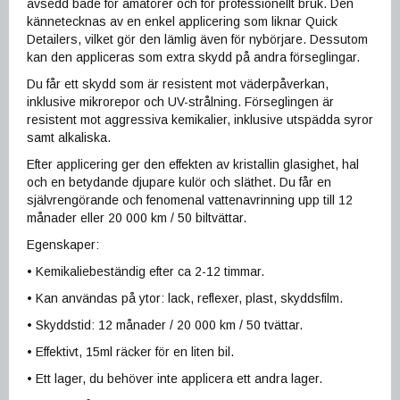
avsedd både för amatörer och för professionellt bruk. Den
kännetecknas av en enkel applicering som liknar Quick
Detailers, vilket gör den lämlig även för nybörjare. Dessutom
kan den appliceras som extra skydd på andra förseglingar.
Du får ett skydd som är resistent mot väderpåverkan,
inklusive mikrorepor och UV-strålning. Förseglingen är
resistent mot aggressiva kemikalier, inklusive utspädda syror
samt alkaliska.
Efter applicering ger den effekten av kristallin glasighet, hal
och en betydande djupare kulör och släthet. Du får en
självrengörande och fenomenal vattenavrinning upp till 12
månader eller 20 000 km / 50 biltvättar.
Egenskaper:
• Kemikaliebeständig efter ca 2-12 timmar.
• Kan användas på ytor: lack, reflexer, plast, skyddsfilm.
• Skyddstid: 12 månader / 20 000 km / 50 tvättar.
• Effektivt, 15ml räcker för en liten bil.
• Ett lager, du behöver inte applicera ett andra lager.