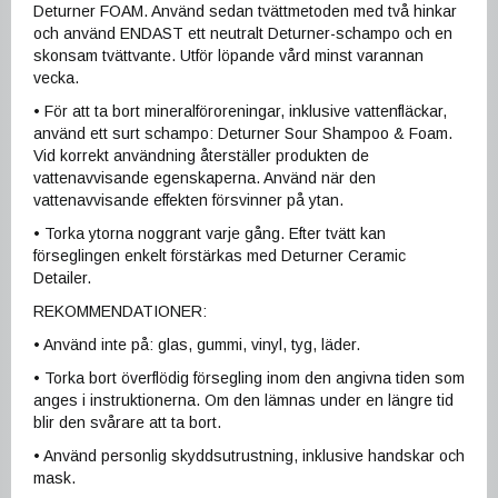
Deturner FOAM. Använd sedan tvättmetoden med två hinkar
och använd ENDAST ett neutralt Deturner-schampo och en
skonsam tvättvante. Utför löpande vård minst varannan
vecka.
• För att ta bort mineralföroreningar, inklusive vattenfläckar,
använd ett surt schampo: Deturner Sour Shampoo & Foam.
Vid korrekt användning återställer produkten de
vattenavvisande egenskaperna. Använd när den
vattenavvisande effekten försvinner på ytan.
• Torka ytorna noggrant varje gång. Efter tvätt kan
förseglingen enkelt förstärkas med Deturner Ceramic
Detailer.
REKOMMENDATIONER:
• Använd inte på: glas, gummi, vinyl, tyg, läder.
• Torka bort överflödig försegling inom den angivna tiden som
anges i instruktionerna. Om den lämnas under en längre tid
blir den svårare att ta bort.
• Använd personlig skyddsutrustning, inklusive handskar och
mask.