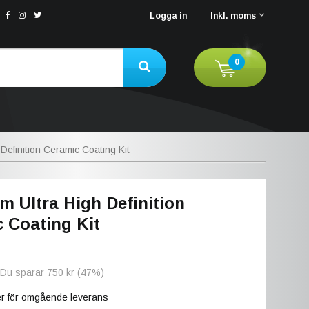
Logga in
Inkl. moms
0
Definition Ceramic Coating Kit
m Ultra High Definition
 Coating Kit
 Du sparar
750 kr
(
47
%)
ger för omgående leverans