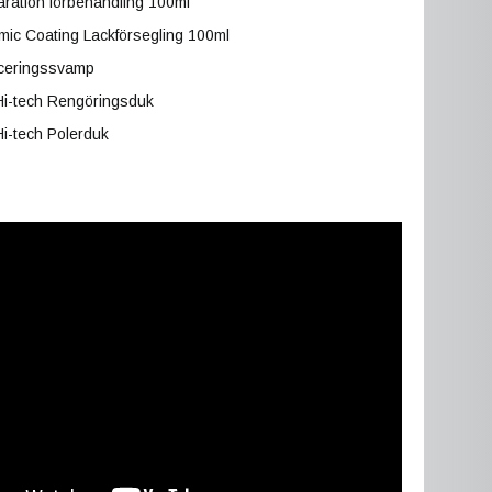
ration förbehandling 100ml
ic Coating Lackförsegling 100ml
iceringssvamp
Hi-tech Rengöringsduk
Hi-tech Polerduk