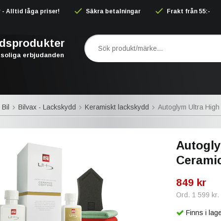
 Alltid låga priser!
Säkra betalningar
Frakt från 55:-
rdsprodukter
soliga erbjudanden
 Bil
Bilvax - Lackskydd
Keramiskt lackskydd
Autoglym Ultra High 
Autogly
Ceramic
849 kr
Ord.
1 599 kr
.
Finns i la