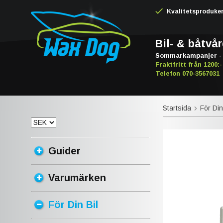
Kvalitetsproduker -
Bil- & båtvå
Sommarkampanjer - 
Fraktfritt från 1200:-
Telefon 070-3567031
Startsida
För Din
Guider
Varumärken
För Din Bil