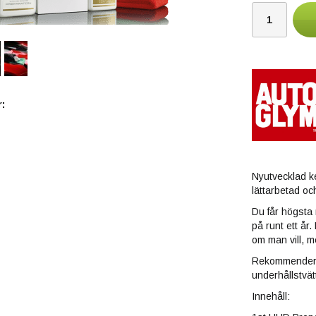
:
Nyutvecklad k
lättarbetad och
Du får högsta 
på runt ett år
om man vill, m
Rekommendera
underhållstvä
Innehåll: