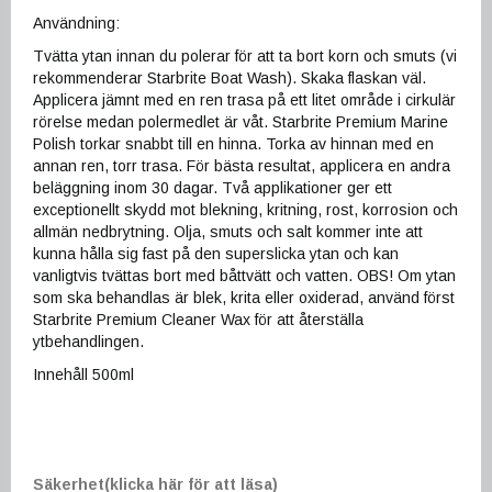
Användning:
Tvätta ytan innan du polerar för att ta bort korn och smuts (vi
rekommenderar Starbrite Boat Wash). Skaka flaskan väl.
Applicera jämnt med en ren trasa på ett litet område i cirkulär
rörelse medan polermedlet är våt. Starbrite Premium Marine
Polish torkar snabbt till en hinna. Torka av hinnan med en
annan ren, torr trasa. För bästa resultat, applicera en andra
beläggning inom 30 dagar. Två applikationer ger ett
exceptionellt skydd mot blekning, kritning, rost, korrosion och
allmän nedbrytning. Olja, smuts och salt kommer inte att
kunna hålla sig fast på den superslicka ytan och kan
vanligtvis tvättas bort med båttvätt och vatten. OBS! Om ytan
som ska behandlas är blek, krita eller oxiderad, använd först
Starbrite Premium Cleaner Wax för att återställa
ytbehandlingen.
Innehåll 500ml
Säkerhet(klicka här för att läsa)