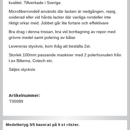
kvalitet. Tillverkade i Sverige.
Microfiberrondell används där lacken är nedgången, repig,
oxiderad eller vid hårda lacker där vanliga rondeller inte
riktigt orkar med. Jobbet går lite fortare och effektivare
Bra drag i denna trissan, bra vid borttagning av repor med
grövre medel samt polering av båtar.
Levereras styckvis, kom ihåg att beställa 2st.
Storlek 100mm passande maskiner med 2 polerhuvuden från
t.ex Biltema, Cotech etc.
Säljes styckvis
Artikelnummer:
T00089
Medelbetyg
5
/5 baserat på
6
st röster.