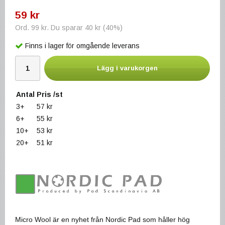
59 kr
Ord.
99 kr
. Du sparar
40 kr
(
40
%)
Finns i lager för omgående leverans
Lägg i varukorgen
Antal
Pris /st
3+
57 kr
6+
55 kr
10+
53 kr
20+
51 kr
Micro Wool är en nyhet från Nordic Pad som håller hög