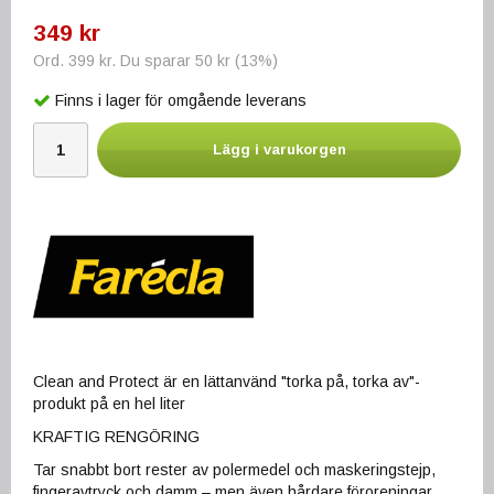
349 kr
Ord.
399 kr
. Du sparar
50 kr
(
13
%)
Finns i lager för omgående leverans
Lägg i varukorgen
Clean and Protect är en lättanvänd "torka på, torka av"-
produkt på en hel liter
KRAFTIG RENGÖRING
Tar snabbt bort rester av polermedel och maskeringstejp,
fingeravtryck och damm – men även hårdare föroreningar